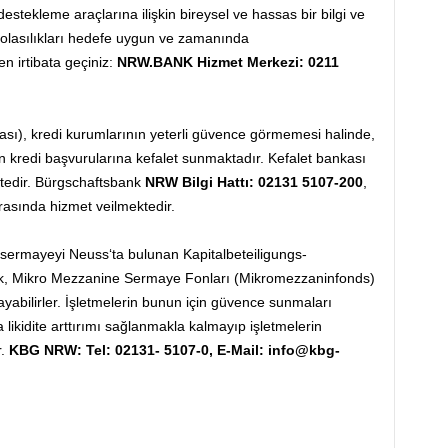
tekleme araçlarına ilişkin bireysel ve hassas bir bilgi ve
olasılıkları hedefe uygun ve zamanında
en irtibata geçiniz:
NRW.BANK Hizmet Merkezi: 0211
ı), kredi kurumlarının yeterli güvence görmemesi halinde,
ın kredi başvurularına kefalet sunmaktadır. Kefalet bankası
ktedir. Bürgschaftsbank
NRW Bilgi Hattı: 02131 5107-200
,
arasında hizmet veilmektedir.
, sermayeyi Neuss‘ta bulunan Kapitalbeteiligungs-
ak, Mikro Mezzanine Sermaye Fonları (Mikromezzaninfonds)
yabilirler. İşletmelerin bunun için güvence sunmaları
ikidite arttırımı sağlanmakla kalmayıp işletmelerin
r.
KBG NRW: Tel: 02131- 5107-0, E-Mail: info@kbg-