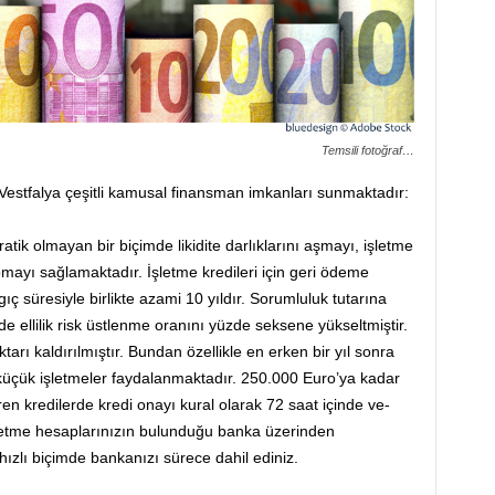
Temsili fotoğraf…
Vestfalya çeşitli kamusal finansman imkanları sunmaktadır:
ik olmayan bir biçimde likidite darlıklarını aşmayı, işletme
pmayı sağlamaktadır. İşletme kredileri için geri ödeme
ıç süresiyle birlikte azami 10 yıldır. Sorumluluk tutarına
e ellilik risk üstlenme oranını yüzde seksene yükseltmiştir.
tarı kaldırılmıştır. Bundan özellikle en erken bir yıl sonra
küçük işletmeler faydalanmaktadır. 250.000 Euro’ya kadar
ren kredilerde kredi onayı kural olarak 72 saat içinde ve-
letme hesaplarınızın bulunduğu banka üzerinden
hızlı biçimde bankanızı sürece dahil ediniz.