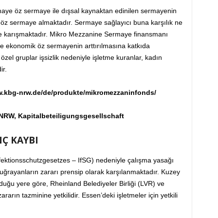
e öz sermaye ile dışsal kaynaktan edinilen sermayenin
 öz sermaye almaktadır. Sermaye sağlayıcı buna karşılık ne
lere karışmaktadır. Mikro Mezzanine Sermaye finansmanı
e ekonomik öz sermayenin arttırılmasına katkıda
zel gruplar işsizlik nedeniyle işletme kuranlar, kadın
ir.
www.kbg-nrw.de/de/produkte/mikromezzaninfonds/
RW, Kapitalbeteiligungsgesellschaft
NÇ KAYBI
nfektionsschutzgesetzes – IfSG) nedeniyle çalışma yasağı
uğrayanların zararı prensip olarak karşılanmaktadır. Kuzey
duğu yere göre, Rheinland Belediyeler Birliği (LVR) ve
rarın tazminine yetkilidir. Essen’deki işletmeler için yetkili