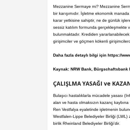
Mezzanine Sermaye mi? Mezzanine Sermay
bir karışımıdır. İşletme ekonomik manada
karar yetkisine sahiptir, ne de günlük iş
sessiz katılım formunda gerçekleşmekte v
bulunmaktadır. Krediden yararlanabilecek ö
girişimciler ve göçmen kökenli girişimcilerd
Daha fazla detaylı bilgi için https://
Kaynak: NRW Bank, Bürgschaftsbank N
ÇALIŞLMA YASAĞI ve KAZA
Bulaşıcı hastalıklarla mücadele yasası (I
alan ve hasta olmaksızın kazanç kaybına 
Ren Vestfalya eyaletinde işletmenin bulun
Westfalen-Lippe Belediyeler Birliği (LWL) za
birlik Rheinland Belediyeler Birliği’dir.