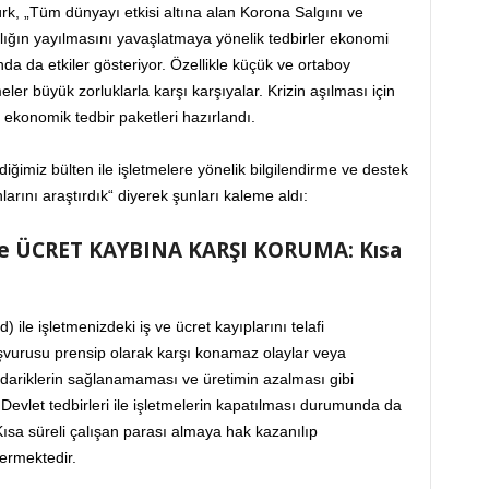
rk, „Tüm dünyayı etkisi altına alan Korona Salgını ve
lığın yayılmasını yavaşlatmaya yönelik tedbirler ekonomi
nda da etkiler gösteriyor. Özellikle küçük ve ortaboy
meler büyük zorluklarla karşı karşıyalar. Krizin aşılması için
li ekonomik tedbir paketleri hazırlandı.
diğimiz bülten ile işletmelere yönelik bilgilendirme ve destek
larını araştırdık“ diyerek şunları kaleme aldı:
ve ÜCRET KAYBINA KARŞI KORUMA: Kısa
) ile işletmenizdeki iş ve ücret kayıplarını telafi
başvurusu prensip olarak karşı konamaz olaylar veya
dariklerin sağlanamaması ve üretimin azalması gibi
Devlet tedbirleri ile işletmelerin kapatılması durumunda da
ısa süreli çalışan parası almaya hak kazanılıp
vermektedir.