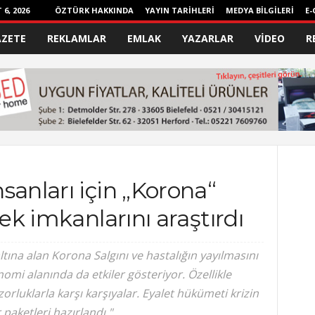
6, 2026
ÖZTÜRK HAKKINDA
YAYIN TARİHLERİ
MEDYA BİLGİLERİ
E-
AZETE
REKLAMLAR
EMLAK
YAZARLAR
VİDEO
R
sanları için „Korona“
tek imkanlarını araştırdı
tına alan Korona Salgını ve hastalığın yayılmasını
omi alanında da etkiler gösteriyor. Özellikle
rluklarla karşı karşıyalar. Eyalet hükümeti krizin
 paketleri hazırlandı."