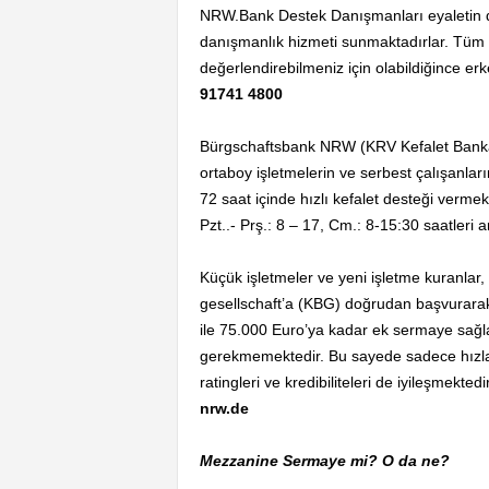
NRW.Bank Destek Danışmanları eyaletin des
danışmanlık hizmeti sunmaktadırlar. Tüm 
değerlendirebilmeniz için olabildiğince erk
91741 4800
Bürgschaftsbank NRW (KRV Kefalet Bankas
ortaboy işletmelerin ve serbest çalışanlar
72 saat içinde hızlı kefalet desteği verme
Pzt..- Prş.: 8 – 17, Cm.: 8-15:30 saatleri 
Küçük işletmeler ve yeni işletme kuranlar
gesellschaft’a (KBG) doğrudan başvurar
ile 75.000 Euro’ya kadar ek sermaye sağla
gerekmemektedir. Bu sayede sadece hızla l
ratingleri ve kredibiliteleri de iyileşmektedi
nrw.de
Mezzanine Sermaye mi? O da ne?