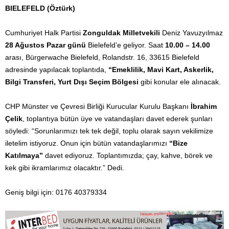
BIELEFELD (Öztürk)
Cumhuriyet Halk Partisi
Zonguldak Milletvekili
Deniz Yavuzyılmaz
28 Ağustos Pazar günü
Bielefeld’e geliyor. Saat
10.00 – 14.00
arası, Bürgerwache Bielefeld, Rolandstr. 16, 33615 Bielefeld
adresinde yapılacak toplantıda,
“Emeklilik, Mavi Kart, Askerlik,
Bilgi Transferi, Yurt Dışı Seçim Bölgesi
gibi konular ele alınacak.
CHP Münster ve Çevresi Birliği Kurucular Kurulu Başkanı
İbrahim
Çelik
, toplantıya bütün üye ve vatandaşları davet ederek şunları
söyledi: “Sorunlarımızı tek tek değil, toplu olarak sayın vekilimize
iletelim istiyoruz. Onun için bütün vatandaşlarımızı
“Bize
Katılmaya”
davet ediyoruz. Toplantımızda; çay, kahve, börek ve
kek gibi ikramlarımız olacaktır.” Dedi.
Geniş bilgi için: 0176 40379334