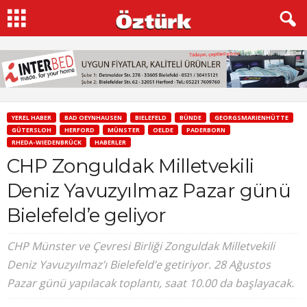
YEREL HABER
BAD OEYNHAUSEN
BIELEFELD
BÜNDE
GEORGSMARIENHÜTTE
GÜTERSLOH
HERFORD
MÜNSTER
OELDE
PADERBORN
RHEDA-WIEDENBRÜCK
HABERLER
CHP Zonguldak Milletvekili
Deniz Yavuzyılmaz Pazar günü
Bielefeld’e geliyor
CHP Münster ve Çevresi Birliği Zonguldak Milletvekili
Deniz Yavuzyılmaz’ı Bielefeld’e getiriyor. 28 Ağustos
Pazar günü yapılacak toplantı, saat 10.00 da başlayacak.