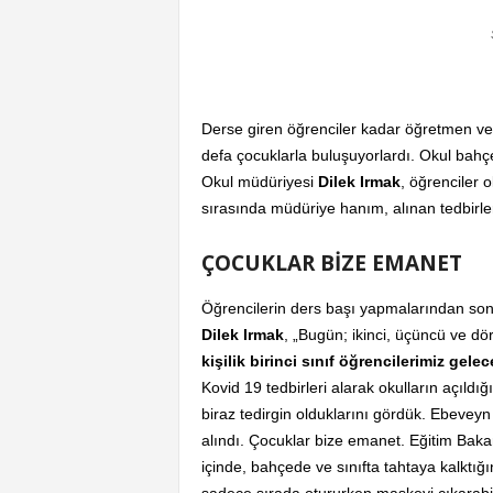
Derse giren öğrenciler kadar öğretmen ve i
defa çocuklarla buluşuyorlardı. Okul bahçes
Okul müdüriyesi
Dilek Irmak
, öğrenciler o
sırasında müdüriye hanım, alınan tedbirleri
ÇOCUKLAR BİZE EMANET
Öğrencilerin ders başı yapmalarından son
Dilek Irmak
, „Bugün; ikinci, üçüncü ve dö
kişilik birinci sınıf öğrencilerimiz gelec
Kovid 19 tedbirleri alarak okulların açıldığ
biraz tedirgin olduklarını gördük. Ebeveyn o
alındı. Çocuklar bize emanet. Eğitim Baka
içinde, bahçede ve sınıfta tahtaya kalktığ