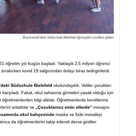
Brackwede'deki Südschule Bielefeld öğrençileri sınıflara gittiler
 öğretim yılı bugün başladı. Yaklaşık 2,5 milyon öğrenci
ra bırakırken kovid 19 salgınından dolayı biraz tedirginlerdi.
deki Südschule Bielefeld
okulundaydık. Veliler çocukları
r karşıladı. Fakat, okul sahasına girmeleri yasak olduğu için
stü öğretmenlerden bilgi aldılar. Öğretmenlerde kendilerine
erini anlattılar ve
„Çocuklarınız emin ellerde“
mesajını
apsamında okul bahçesinde
maske ve fiziki mesafeyi
çalınca da öğretmenlerini takip ederek derse girdiler.