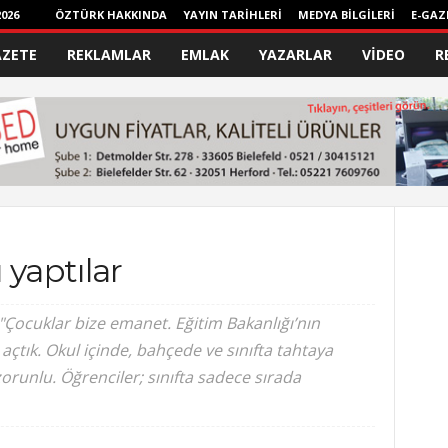
026
ÖZTÜRK HAKKINDA
YAYIN TARİHLERİ
MEDYA BİLGİLERİ
E-GAZ
AZETE
REKLAMLAR
EMLAK
YAZARLAR
VİDEO
R
 yaptılar
"Çocuklar bize emanet. Eğitim Bakanlığı’nın
tık. Okul içinde, bahçede ve sınıfta tahtaya
orunlu. Öğrenciler; sınıfta sadece sırada