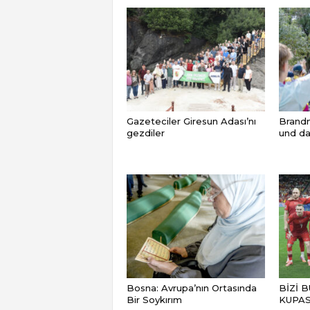
Gazeteciler Giresun Adası’nı
Brandm
gezdiler
und da
Bosna: Avrupa’nın Ortasında
BİZİ 
Bir Soykırım
KUPAS