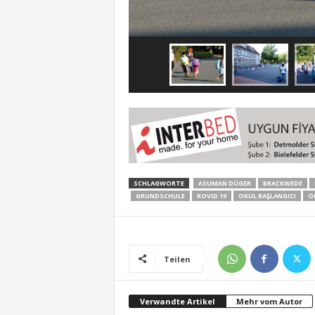
SCHLAGWORTE
ASUMAN DÜGER
BRACKWEDE
GRUNDSCHULE
KOVID 19
OKUL BAŞLANGICI
O
Teilen
Verwandte Artikel
Mehr vom Autor