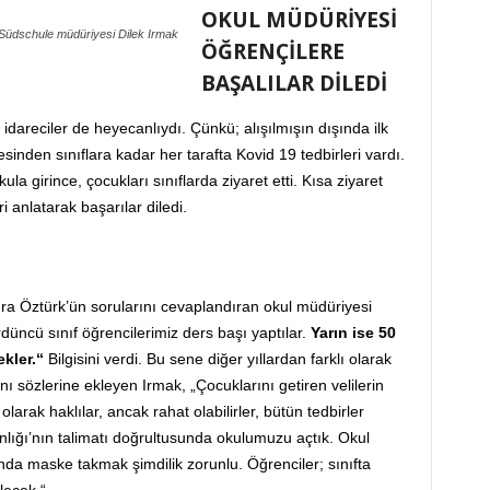
OKUL MÜDÜRİYESİ
Südschule müdüriyesi Dilek Irmak
ÖĞRENÇİLERE
BAŞALILAR DİLEDİ
dareciler de heyecanlıydı. Çünkü; alışılmışın dışında ilk
inden sınıflara kadar her tarafta Kovid 19 tedbirleri vardı.
kula girince, çocukları sınıflarda ziyaret etti. Kısa ziyaret
 anlatarak başarılar diledi.
ra Öztürk’ün sorularını cevaplandıran okul müdüriyesi
rdüncü sınıf öğrencilerimiz ders başı yaptılar.
Yarın ise 50
ekler.“
Bilgisini verdi. Bu sene diğer yıllardan farklı olarak
ını sözlerine ekleyen Irmak, „Çocuklarını getiren velilerin
larak haklılar, ancak rahat olabilirler, bütün tedbirler
nlığı’nın talimatı doğrultusunda okulumuzu açtık. Okul
ında maske takmak şimdilik zorunlu. Öğrenciler; sınıfta