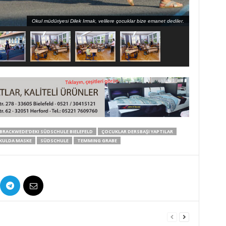
Okul müdüriyesi Dilek Irmak, velilere çocuklar bize emanet dediler.
BRACKWEDE‘DEKI SÜDSCHULE BIELEFELD
ÇOCUKLAR DERSBAŞI YAPTILAR
KULDA MASKE
SÜDSCHULE
TEMMING GRABE