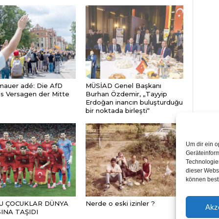
auer adé: Die AfD
MÜSİAD Genel Başkanı
s Versagen der Mitte
Burhan Özdemir, „Tayyip
Erdoğan inancın buluşturduğu
bir noktada birleşti“
Um dir ein o
Geräteinfor
Technologien
dieser Websi
können best
BU ÇOCUKLAR DÜNYA
Nerde o eski izinler ?
Akz
INA TAŞIDI