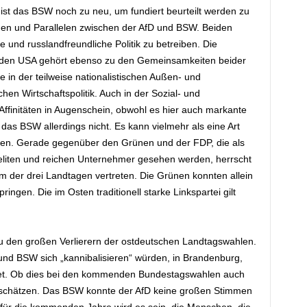
s ist das BSW noch zu neu, um fundiert beurteilt werden zu
en und Parallelen zwischen der AfD und BSW. Beiden
e und russlandfreundliche Politik zu betreiben. Die
den USA gehört ebenso zu den Gemeinsamkeiten beider
 in der teilweise nationalistischen Außen- und
schen Wirtschaftspolitik. Auch in der Sozial- und
n Affinitäten in Augenschein, obwohl es hier auch markante
t das BSW allerdings nicht. Es kann vielmehr als eine Art
den. Gerade gegenüber den Grünen und der FDP, die als
seliten und reichen Unternehmer gesehen werden, herrscht
m der drei Landtagen vertreten. Die Grünen konnten allein
ngen. Die im Osten traditionell starke Linkspartei gilt
u den großen Verlierern der ostdeutschen Landtagswahlen.
 und BSW sich „kannibalisieren“ würden, in Brandenburg,
tet. Ob dies bei den kommenden Bundestagswahlen auch
r abschätzen. Das BSW konnte der AfD keine großen Stimmen