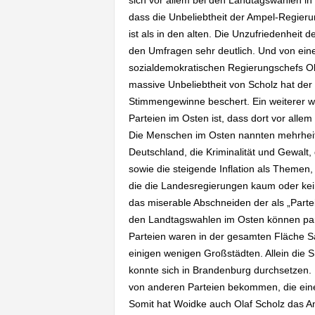
sich vor allem bei den Landtagswahlen in 
dass die Unbeliebtheit der Ampel-Regier
ist als in den alten. Die Unzufriedenheit
den Umfragen sehr deutlich. Und von ein
sozialdemokratischen Regierungschefs Ola
massive Unbeliebtheit von Scholz hat der
Stimmengewinne beschert. Ein weiterer wi
Parteien im Osten ist, dass dort vor alle
Die Menschen im Osten nannten mehrheitl
Deutschland, die Kriminalität und Gewalt,
sowie die steigende Inflation als Themen, 
die die Landesregierungen kaum oder kei
das miserable Abschneiden der als „Parte
den Landtagswahlen im Osten können part
Parteien waren in der gesamten Fläche S
einigen wenigen Großstädten. Allein die 
konnte sich in Brandenburg durchsetzen
von anderen Parteien bekommen, die eine
Somit hat Woidke auch Olaf Scholz das Am