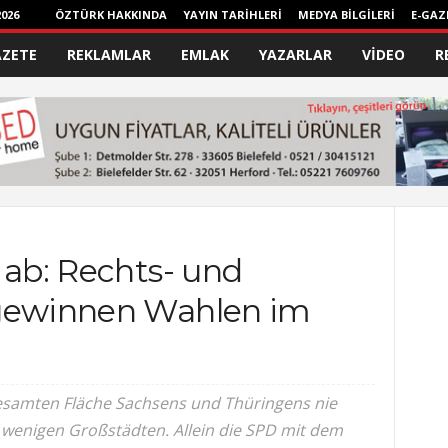
026
ÖZTÜRK HAKKINDA
YAYIN TARİHLERİ
MEDYA BİLGİLERİ
E-GAZ
AZETE
REKLAMLAR
EMLAK
YAZARLAR
VİDEO
R
 ab: Rechts- und
 gewinnen Wahlen im
esamten Fläche Sachsens und Thüringens nie
 wenigen Großstädten. Allein die SPD mit dem