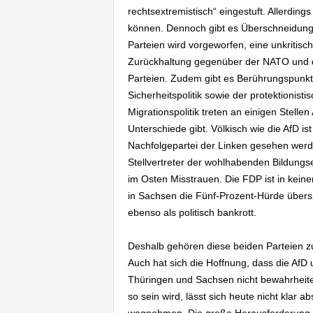
rechtsextremistisch“ eingestuft. Allerding
können. Dennoch gibt es Überschneidung
Parteien wird vorgeworfen, eine unkritisch
Zurückhaltung gegenüber der NATO und 
Parteien. Zudem gibt es Berührungspunkte
Sicherheitspolitik sowie der protektionisti
Migrationspolitik treten an einigen Stelle
Unterschiede gibt. Völkisch wie die AfD is
Nachfolgepartei der Linken gesehen wer
Stellvertreter der wohlhabenden Bildung
im Osten Misstrauen. Die FDP ist in keine
in Sachsen die Fünf-Prozent-Hürde überspri
ebenso als politisch bankrott.
Deshalb gehören diese beiden Parteien z
Auch hat sich die Hoffnung, dass die AfD
Thüringen und Sachsen nicht bewahrhei
so sein wird, lässt sich heute nicht kla