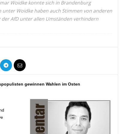
tmar Woidke konnte sich in Brandenburg
en unter Woidke haben auch Stimmen von anderen
 der AfD unter allen Umständen verhindern
nkspopulisten gewinnen Wahlen im Osten
nd
ve