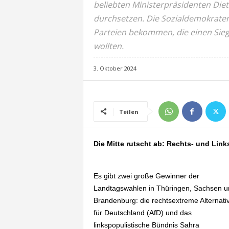
beliebten Ministerpräsidenten Die
durchsetzen. Die Sozialdemokrat
Parteien bekommen, die einen Sieg
wollten.
3. Oktober 2024
Teilen
Die Mitte rutscht ab: Rechts- und Li
Es gibt zwei große Gewinner der
Landtagswahlen in Thüringen, Sachsen u
Brandenburg: die rechtsextreme Alternati
für Deutschland (AfD) und das
linkspopulistische Bündnis Sahra