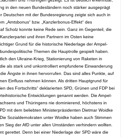
Sachsen und Thüringen gezeigt. Es ist deutlich erkennbar,
ung in den neuen Bundesländern noch stärker ausgeprägt
 der Deutschen mit der Bundesregierung zeigte sich auch in
em „Amtsbonus“ bzw. „Kanzlerbonus-Effekt“ des
f Scholz konnte keine Rede sein. Ganz im Gegenteil, die
 Kanzlerpartei und ihren Partnern im Osten keine
chtiger Grund für die historische Niederlage der Ampel-
m bundespolitische Themen die Hauptrolle gespielt haben.
ich den Ukraine-Krieg, Stationierung von Raketen in
 die als stark und unkontrolliert empfundene Einwanderung
die Ängste in ihnen hervorrufen. Das sind alles Punkte, auf
nen Einfluss nehmen können. Als dritten Hauptgrund für
ien des Fortschritts“ deklarierten SPD, Grünen und FDP bei
eihistorische Entwicklungen genannt werden. Die Ampel-
achsens und Thüringens nie dominierend, höchstens in
SPD mit dem beliebten Ministerpräsidenten Dietmar Woidke
. Die Sozialdemokraten unter Woidke haben auch Stimmen
n Sieg der AfD unter allen Umständen verhindern wollten.
t gerettet. Denn bei einer Niederlage der SPD wäre die