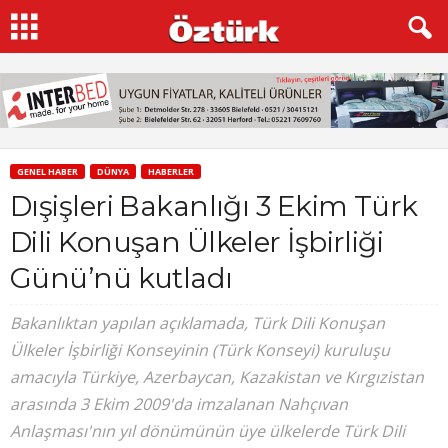
GENEL HABER
DÜNYA
HABERLER
Dışişleri Bakanlığı 3 Ekim Türk
Dili Konuşan Ülkeler İşbirliği
Günü’nü kutladı
Bakanlıktan yapılan açıklamada, Türk Dili Konuşan
Ülkeler İşbirliği Konseyinin (Türk Konseyi) kuruluşu
amacıyla Türkiye, Azerbaycan, Kazakistan ve Kırgızistan
arasında 3 Ekim 2009'da imzalanan Nahçıvan
Anlaşması'nın yıl dönümünün üye ülkelerde Türk Dili