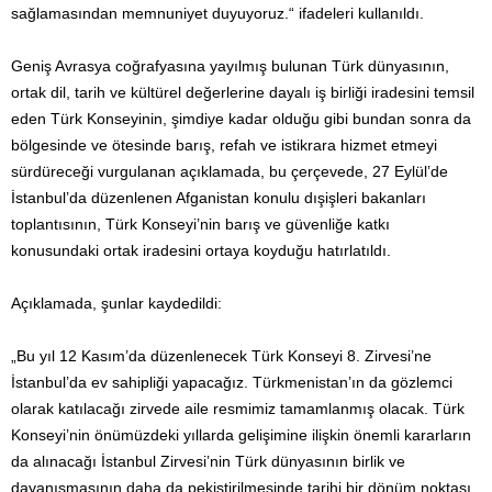
sağlamasından memnuniyet duyuyoruz.“ ifadeleri kullanıldı.
Geniş Avrasya coğrafyasına yayılmış bulunan Türk dünyasının,
ortak dil, tarih ve kültürel değerlerine dayalı iş birliği iradesini temsil
eden Türk Konseyinin, şimdiye kadar olduğu gibi bundan sonra da
bölgesinde ve ötesinde barış, refah ve istikrara hizmet etmeyi
sürdüreceği vurgulanan açıklamada, bu çerçevede, 27 Eylül’de
İstanbul’da düzenlenen Afganistan konulu dışişleri bakanları
toplantısının, Türk Konseyi’nin barış ve güvenliğe katkı
konusundaki ortak iradesini ortaya koyduğu hatırlatıldı.
Açıklamada, şunlar kaydedildi:
„Bu yıl 12 Kasım’da düzenlenecek Türk Konseyi 8. Zirvesi’ne
İstanbul’da ev sahipliği yapacağız. Türkmenistan’ın da gözlemci
olarak katılacağı zirvede aile resmimiz tamamlanmış olacak. Türk
Konseyi’nin önümüzdeki yıllarda gelişimine ilişkin önemli kararların
da alınacağı İstanbul Zirvesi’nin Türk dünyasının birlik ve
dayanışmasının daha da pekiştirilmesinde tarihi bir dönüm noktası