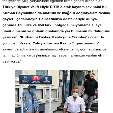
faaliyetlerle iyiliği yeryüzünde egemen kılma çabası içinde olan
Türkiye Diyanet Vakfı eliyle DİTİB olarak bayram sevincini bu
Kurban Bayramında da mazlum ve mağdur coğrafyalara taşıma
gayreti içerisindeyiz. Cemaatimizin destekleriyle dünya
çapında 150 ülke ve 450 farklı bölgede, milyonlarca aileye
umut olmanın ve onların dualarında yer bulmanın mutluluğunu
yaşıyoruz.
‘Kurbanını Paylaş, Kardeşinle Yakınlaş’
sloganı ile
yürütülen
‘Vekâlet Yoluyla Kurban Kesim Organizasyonu’
sayesinde adını bile duymadığımız ülkelerde hiç görmediğimiz ve
tanımadığımız kardeşlerimize hayırsever halkımızın yardım elini
uzatıyoruz.”