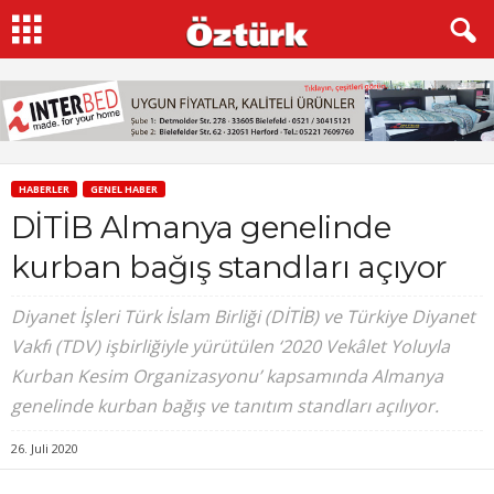
HABERLER
GENEL HABER
DİTİB Almanya genelinde
kurban bağış standları açıyor
Diyanet İşleri Türk İslam Birliği (DİTİB) ve Türkiye Diyanet
Vakfı (TDV) işbirliğiyle yürütülen ‘2020 Vekâlet Yoluyla
Kurban Kesim Organizasyonu’ kapsamında Almanya
genelinde kurban bağış ve tanıtım standları açılıyor.
26. Juli 2020