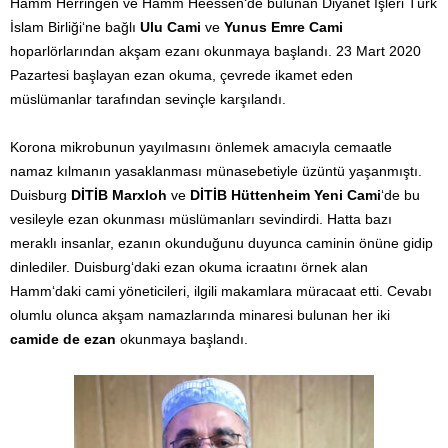
Hamm Herringen ve Hamm Heessen‘de bulunan Diyanet İşleri Türk
İslam Birliği‘ne bağlı
Ulu Cami
ve
Yunus Emre Cami
hoparlörlarından akşam ezanı okunmaya başlandı. 23 Mart 2020
Pazartesi başlayan ezan okuma, çevrede ikamet eden
müslümanlar tarafından sevinçle karşılandı.
Korona mikrobunun yayılmasını önlemek amacıyla cemaatle
namaz kılmanın yasaklanması münasebetiyle üzüntü yaşanmıştı.
Duisburg
DİTİB Marxloh
ve
DİTİB Hüttenheim Yeni Cami
‘de bu
vesileyle ezan okunması müslümanları sevindirdi. Hatta bazı
meraklı insanlar, ezanın okunduğunu duyunca caminin önüne gidip
dinlediler. Duisburg‘daki ezan okuma icraatını örnek alan
Hamm‘daki cami yöneticileri, ilgili makamlara müracaat etti. Cevabı
olumlu olunca akşam namazlarında minaresi bulunan her iki
camide de ezan
okunmaya başlandı.