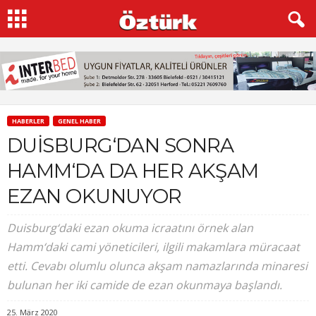
HABERLER
GENEL HABER
DUİSBURG‘DAN SONRA
HAMM‘DA DA HER AKŞAM
EZAN OKUNUYOR
Duisburg‘daki ezan okuma icraatını örnek alan
Hamm‘daki cami yöneticileri, ilgili makamlara müracaat
etti. Cevabı olumlu olunca akşam namazlarında minaresi
bulunan her iki camide de ezan okunmaya başlandı.
25. März 2020