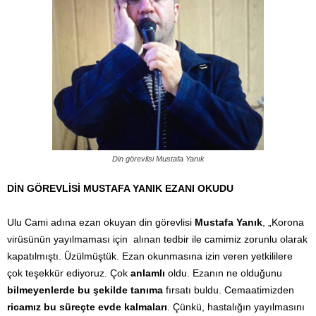
Din görevlisi Mustafa Yanık
DİN GÖREVLİSİ MUSTAFA YANIK EZANI OKUDU
Ulu Cami adına ezan okuyan din görevlisi
Mustafa Yanık
, „Korona
virüsünün yayılmaması için
alınan tedbir ile camimiz zorunlu olarak
kapatılmıştı. Üzülmüştük. Ezan okunmasına izin veren yetkililere
çok teşekkür ediyoruz. Çok
anlamlı
oldu. Ezanın ne olduğunu
bilmeyenlerde bu şekilde tanıma
fırsatı buldu. Cemaatimizden
ricamız
bu süreçte evde kalmaları
. Çünkü, hastalığın yayılmasını