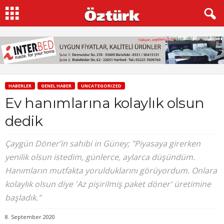
HABERLER
GENEL HABER
UNCATEGORIZED
Ev hanımlarına kolaylık olsun
dedik
Çaygün Döner’in sahibi in Güney; "Piyasaya girerken
yenilik olsun istedim, günlerce, aylarca düşündüm.
Hanımların mutfakta yorulduklarını görüyordum. Onlara
kolaylık olsun diye 'Az pişirilmiş paket döner' üretimine
başladık."
8. September 2020