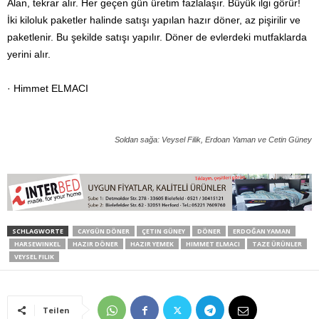
Alan, tekrar alır. Her geçen gün üretim fazlalaşır. Büyük ilgi görür!
İki kiloluk paketler halinde satışı yapılan hazır döner, az pişirilir ve
paketlenir. Bu şekilde satışı yapılır. Döner de evlerdeki mutfaklarda
yerini alır.
· Himmet ELMACI
Soldan sağa: Veysel Filik, Erdoan Yaman ve Cetin Güney
SCHLAGWORTE
CAYGÜN DÖNER
ÇETIN GÜNEY
DÖNER
ERDOĞAN YAMAN
HARSEWINKEL
HAZIR DÖNER
HAZIR YEMEK
HIMMET ELMACI
TAZE ÜRÜNLER
VEYSEL FILIK
Teilen