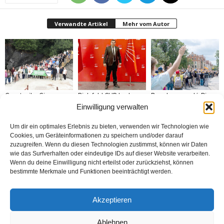
Verwandte Artikel
Mehr vom Autor
Gazeteciler Giresun
Bielefeld CHP başkanı
Brandmauer adé: Die
Adası’nı gezdiler
Gökçeltik’ten hüzünlü
AfD und das Versagen
Einwilligung verwalten
mesaj „Altı oku
der Mitte
kalbimizde taşımaya
devam edeceğiz“
Um dir ein optimales Erlebnis zu bieten, verwenden wir Technologien wie
Cookies, um Geräteinformationen zu speichern und/oder darauf
zuzugreifen. Wenn du diesen Technologien zustimmst, können wir Daten
wie das Surfverhalten oder eindeutige IDs auf dieser Website verarbeiten.
Wenn du deine Einwilligung nicht erteilst oder zurückziehst, können
bestimmte Merkmale und Funktionen beeinträchtigt werden.
MÜSİAD Genel Başkanı
Bosna: Avrupa’nın
BİZİ BU ÇOCUKLAR
Burhan Özdemir,
Ortasında Bir Soykırım
DÜNYA KUPASINA
„Tayyip Erdoğan inancın
TAŞIDI
Akzeptieren
buluşturduğu bir
noktada birleşti“
Ablehnen