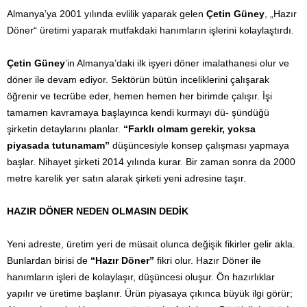
Almanya’ya 2001 yılında evlilik yaparak gelen
Çetin Güney
, „Hazır
Döner“ üretimi yaparak mutfakdaki hanımların işlerini kolaylaştırdı.
Çetin Güney
’in Almanya’daki ilk işyeri döner imalathanesi olur ve
döner ile devam ediyor. Sektörün bütün inceliklerini çalışarak
öğrenir ve tecrübe eder, hemen hemen her birimde çalışır. İşi
tamamen kavramaya başlayınca kendi kurmayı dü- şündüğü
şirketin detaylarını planlar.
“Farklı olmam gerekir, yoksa
piyasada tutunamam”
düşüncesiyle konsep çalışması yapmaya
başlar. Nihayet şirketi 2014 yılında kurar. Bir zaman sonra da 2000
metre karelik yer satın alarak şirketi yeni adresine taşır.
HAZIR DÖNER NEDEN OLMASIN DEDİK
Yeni adreste, üretim yeri de müsait olunca değişik fikirler gelir akla.
Bunlardan birisi de
“Hazır Döner”
fikri olur. Hazır Döner ile
hanımların işleri de kolaylaşır, düşüncesi oluşur. Ön hazırlıklar
yapılır ve üretime başlanır. Ürün piyasaya çıkınca büyük ilgi görür;