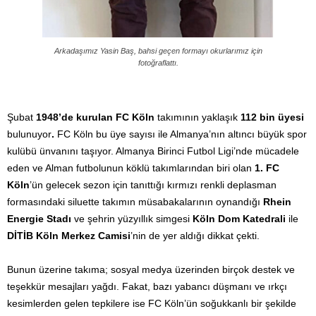
Arkadaşımız Yasin Baş, bahsi geçen formayı okurlarımız için
fotoğraflattı.
Şubat
1948’de kurulan
FC Köln
takımının yaklaşık
112 bin üyesi
bulunuyor
.
FC Köln bu üye sayısı ile Almanya’nın altıncı büyük spor
kulübü ünvanını taşıyor. Almanya Birinci Futbol Ligi’nde mücadele
eden ve Alman futbolunun köklü takımlarından biri olan
1. FC
Köln
’ün gelecek sezon için tanıttığı kırmızı renkli deplasman
formasındaki siluette takımın müsabakalarının oynandığı
Rhein
Energie Stadı
ve şehrin yüzyıllık simgesi
Köln Dom Katedrali
ile
DİTİB Köln Merkez Camisi
’nin de yer aldığı dikkat çekti.
Bunun üzerine takıma; sosyal medya üzerinden birçok destek ve
teşekkür mesajları yağdı. Fakat, bazı yabancı düşmanı ve ırkçı
kesimlerden gelen tepkilere ise FC Köln’ün soğukkanlı bir şekilde