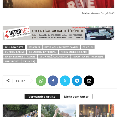
Mağazalardan bir görüntü
SCHLAGWORTE
2020/2021
DİTİB KÖLN MERKEZ CAMISI
FC KÖLN
FUTBOL TAKIMI
KÖLN DOM KATEDRALI
RHEIN ENERGIE STADI
RHEIN ENERGIE STADION
SPOR MAĞAZALARINDA
TARAFTAR BUTIKLERINDE
UHLSPORT
YASIN BAŞ
Teilen
Verwandte Artikel
Mehr vom Autor