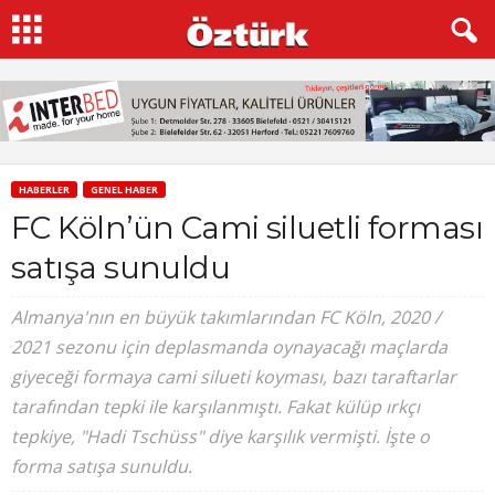
HABERLER
GENEL HABER
FC Köln’ün Cami siluetli forması
satışa sunuldu
Almanya'nın en büyük takımlarından FC Köln, 2020 /
2021 sezonu için deplasmanda oynayacağı maçlarda
giyeceği formaya cami silueti koyması, bazı taraftarlar
tarafından tepki ile karşılanmıştı. Fakat külüp ırkçı
tepkiye, "Hadi Tschüss" diye karşılık vermişti. İşte o
forma satışa sunuldu.