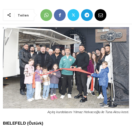
Teilen
Açılış kurdelasını Yılmaz Helvacıoğlu ile Tuna Aksu kesti.
BIELEFELD (Öztürk)