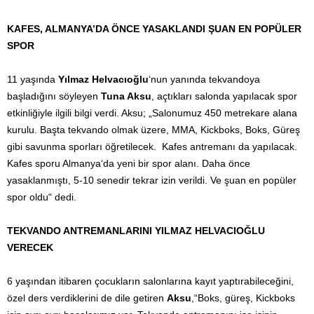
KAFES, ALMANYA’DA ÖNCE YASAKLANDI ŞUAN EN POPÜLER
SPOR
11 yaşında
Yılmaz Helvacıoğlu
‘nun yanında tekvandoya
başladığını söyleyen
Tuna Aksu
, açtıkları salonda yapılacak spor
etkinliğiyle ilgili bilgi verdi. Aksu; „Salonumuz 450 metrekare alana
kurulu. Başta tekvando olmak üzere, MMA, Kickboks, Boks, Güreş
gibi savunma sporları öğretilecek. Kafes antremanı da yapılacak.
Kafes sporu Almanya‘da yeni bir spor alanı. Daha önce
yasaklanmıştı, 5-10 senedir tekrar izin verildi. Ve şuan en popüler
spor oldu“ dedi.
TEKVANDO ANTREMANLARINI YILMAZ HELVACIOĞLU
VERECEK
6 yaşından itibaren çocukların salonlarına kayıt yaptırabileceğini,
özel ders verdiklerini de dile getiren
Aksu
,“Boks, güreş, Kickboks