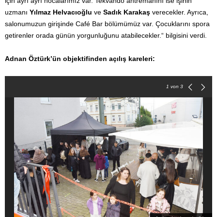
için ayrı ayrı hocalarımız var. Tekvando antremanını ise işinin
uzmanı
Yılmaz Helvacıoğlu
ve
Sadık Karakaş
verecekler. Ayrıca,
salonumuzun girişinde Café Bar bölümümüz var. Çocuklarını spora
getirenler orada günün yorgunluğunu atabilecekler.“ bilgisini verdi.
Adnan Öztürk’ün objektifinden açılış kareleri:
1
von 3