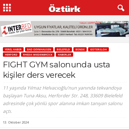
YEREL HABER
BAD OEYNHAUSEN
BIELEFELD
BÜNDE
GÜTERSLOH
HERFORD
RHEDA-WIEDENBRÜCK
HABERLER
FIGHT GYM salonunda usta
kişiler ders verecek
11 yaşında Yılmaz Helvacıoğlu’nun yanında tekvandoya
başlayan Tuna Aksu, Herforder Str. 248, 33609 Bielefeld
adresinde çok yönlü spor alanına imkan tanıyan salonu
açtı.
13. Oktober 2024