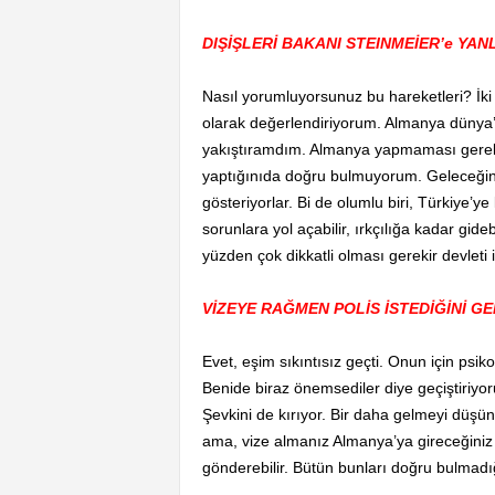
DIŞİŞLERİ BAKANI STEINMEİER’e YANL
Nasıl yorumluyorsunuz bu hareketleri? İki
olarak değerlendiriyorum. Almanya dünya’n
yakıştıramdım. Almanya yapmaması gerekiy
yaptığınıda doğru bulmuyorum. Geleceğin 
gösteriyorlar. Bi de olumlu biri, Türkiye’y
sorunlara yol açabilir, ırkçılığa kadar gid
yüzden çok dikkatli olması gerekir devleti 
VİZEYE RAĞMEN POLİS İSTEDİĞİNİ G
Evet, eşim sıkıntısız geçti. Onun için ps
Benide biraz önemsediler diye geçiştiriyoru
Şevkini de kırıyor. Bir daha gelmeyi düş
ama, vize almanız Almanya’ya gireceğiniz a
gönderebilir. Bütün bunları doğru bulmadı