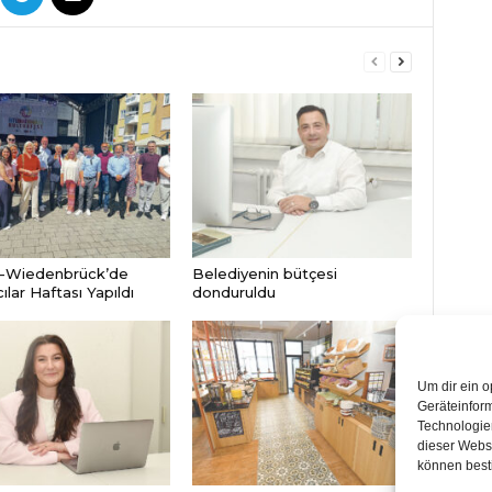
-Wiedenbrück’de
Belediyenin bütçesi
lar Haftası Yapıldı
donduruldu
Um dir ein o
Geräteinfor
Technologien
dieser Websi
können best