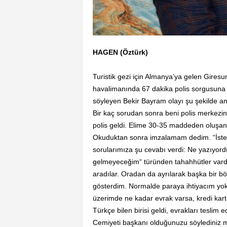
HAGEN (Öztürk)
Turistik gezi için Almanya’ya gelen Gires
havalimanında 67 dakika polis sorgusuna 
söyleyen Bekir Bayram olayı şu şekilde anl
Bir kaç sorudan sonra beni polis merkezin
polis geldi. Elime 30-35 maddeden oluşan
Okuduktan sonra imzalamam dedim. “İsters
sorularımıza şu cevabı verdi: Ne yazıyord
gelmeyeceğim“ türünden tahahhütler vardı.
aradılar. Oradan da ayrılarak başka bir bö
gösterdim. Normalde paraya ihtiyacım yok
üzerimde ne kadar evrak varsa, kredi kartı
Türkçe bilen birisi geldi, evrakları teslim
Cemiyeti başkanı olduğunuzu söylediniz mi