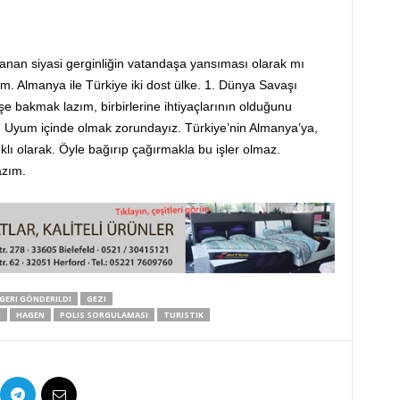
anan siyasi gerginliğin vatandaşa yansıması olarak mı
. Almanya ile Türkiye iki dost ülke. 1. Dünya Savaşı
e bakmak lazım, birbirlerine ihtiyaçlarının olduğunu
 Uyum içinde olmak zorundayız. Türkiye’nin Almanya’ya,
ıklı olarak. Öyle bağırıp çağırmakla bu işler olmaz.
azım.
GERI GÖNDERILDI
GEZI
M
HAGEN
POLIS SORGULAMASI
TURISTIK