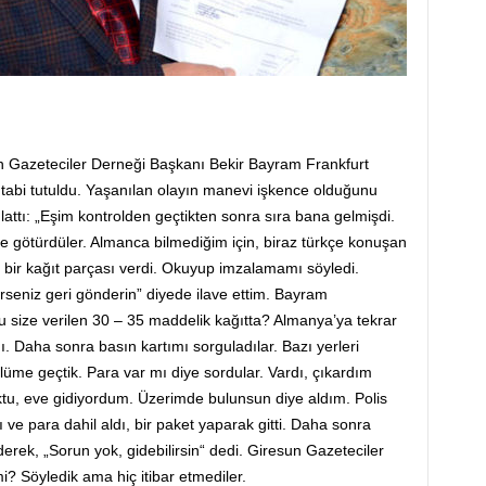
un Gazeteciler Derneği Başkanı Bekir Bayram Frankfurt
tabi tutuldu. Yaşanılan olayın manevi işkence olduğunu
attı: „Eşim kontrolden geçtikten sonra sıra bana gelmişdi.
e götürdüler. Almanca bilmediğim için, biraz türkçe konuşan
 bir kağıt parçası verdi. Okuyup imzalamamı söyledi.
eniz geri gönderin” diyede ilave ettim. Bayram
u size verilen 30 – 35 maddelik kağıtta? Almanya’ya tekrar
 Daha sonra basın kartımı sorguladılar. Bazı yerleri
lüme geçtik. Para var mı diye sordular. Vardı, çıkardım
tu, eve gidiyordum. Üzerimde bulunsun diye aldım. Polis
 ve para dahil aldı, bir paket yaparak gitti. Daha sonra
 ederek, „Sorun yok,
gidebilirsin“
dedi. Giresun Gazeteciler
? Söyledik ama hiç itibar etmediler.