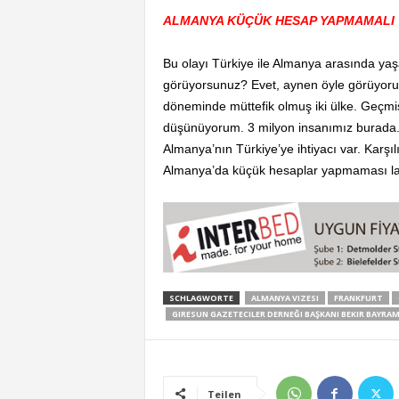
ALMANYA KÜÇÜK HESAP YAPMAMALI
Bu olayı Türkiye ile Almanya arasında yaş
görüyorsunuz? Evet, aynen öyle görüyorum
döneminde müttefik olmuş iki ülke. Geçmiş
düşünüyorum. 3 milyon insanımız burada.
Almanya’nın Türkiye’ye ihtiyacı var. Karşıl
Almanya’da küçük hesaplar yapmaması l
SCHLAGWORTE
ALMANYA VIZESI
FRANKFURT
GIRESUN GAZETECILER DERNEĞI BAŞKANI BEKIR BAYRA
Teilen