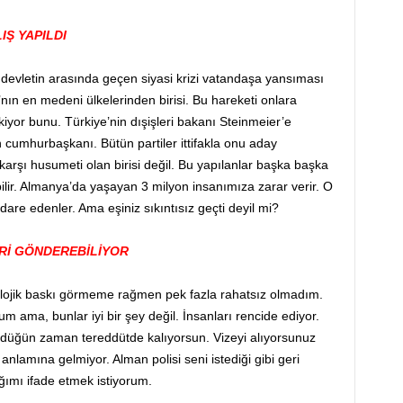
IŞ YAPILDI
 devletin arasında geçen siyasi krizi vatandaşa yansıması
ın en medeni ülkelerinden birisi. Bu hareketi onlara
or bunu. Türkiye’nin dışişleri bakanı Steinmeier’e
cumhurbaşkanı. Bütün partiler ittifakla onu aday
e karşı husumeti olan birisi değil. Bu yapılanlar başka başka
ebilir. Almanya’da yaşayan 3 milyon insanımıza zarar verir. O
idare edenler. Ama eşiniz sıkıntısız geçti deyil mi?
ERİ GÖNDEREBİLİYOR
ikolojik baskı görmeme rağmen pek fazla rahatsız olmadım.
m ama, bunlar iyi bir şey değil. İnsanları rencide ediyor.
ündüğün zaman tereddütde kalıyorsun. Vizeyi alıyorsunuz
nlamına gelmiyor. Alman polisi seni istediği gibi geri
ğımı ifade etmek istiyorum.