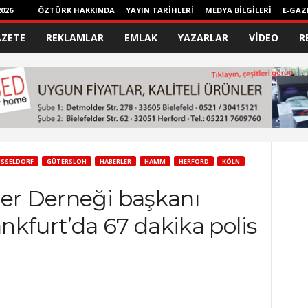
026
ÖZTÜRK HAKKINDA
YAYIN TARİHLERİ
MEDYA BİLGİLERİ
E-GAZ
AZETE
REKLAMLAR
EMLAK
YAZARLAR
VİDEO
R
SSELDORF
GÜTERSLOH
HABERLER
HAMM
HERFORD
KÖLN
ler Derneği başkanı
kfurt’da 67 dakika polis