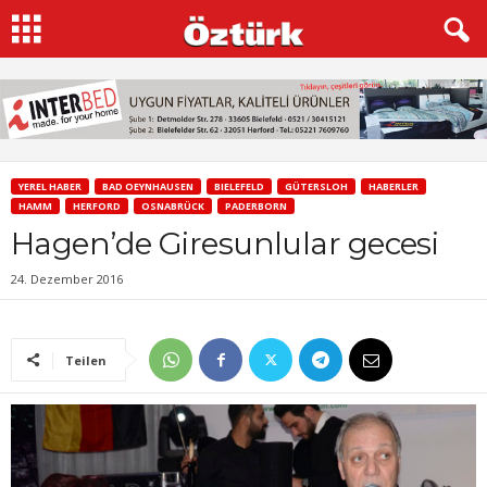
YEREL HABER
BAD OEYNHAUSEN
BIELEFELD
GÜTERSLOH
HABERLER
HAMM
HERFORD
OSNABRÜCK
PADERBORN
Hagen’de Giresunlular gecesi
24. Dezember 2016
Teilen