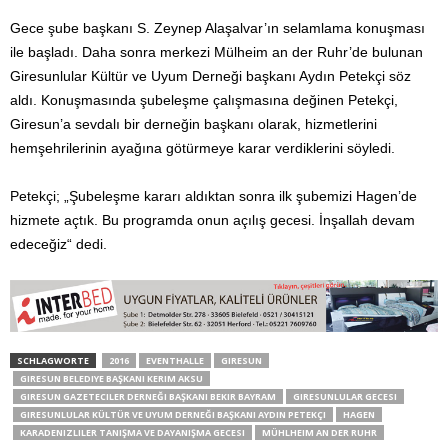
Gece şube başkanı S. Zeynep Alaşalvar’ın selamlama konuşması
ile başladı. Daha sonra merkezi Mülheim an der Ruhr’de bulunan
Giresunlular Kültür ve Uyum Derneği başkanı Aydın Petekçi söz
aldı. Konuşmasında şubeleşme çalışmasına değinen Petekçi,
Giresun’a sevdalı bir derneğin başkanı olarak, hizmetlerini
hemşehrilerinin ayağına götürmeye karar verdiklerini söyledi.
Petekçi; „Şubeleşme kararı aldıktan sonra ilk şubemizi Hagen’de
hizmete açtık. Bu programda onun açılış gecesi. İnşallah devam
edeceğiz“ dedi.
SCHLAGWORTE
2016
EVENTHALLE
GIRESUN
GIRESUN BELEDIYE BAŞKANI KERIM AKSU
GIRESUN GAZETECILER DERNEĞI BAŞKANI BEKIR BAYRAM
GIRESUNLULAR GECESI
GIRESUNLULAR KÜLTÜR VE UYUM DERNEĞI BAŞKANI AYDIN PETEKÇI
HAGEN
KARADENIZLILER TANIŞMA VE DAYANIŞMA GECESI
MÜHLHEIM AN DER RUHR