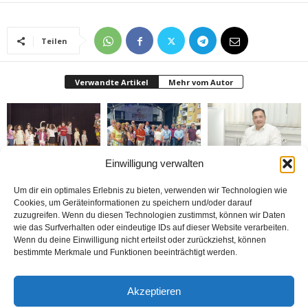
Teilen
Verwandte Artikel
Mehr vom Autor
Einwilligung verwalten
Bielefeld’de 1. Çocuk
Rheda-Wiedenbrück’de
Belediyenin bütçesi
Festivali yapıldı
Yabancılar Haftası
donduruldu
Um dir ein optimales Erlebnis zu bieten, verwenden wir Technologien wie
Yapıldı
Cookies, um Geräteinformationen zu speichern und/oder darauf
zuzugreifen. Wenn du diesen Technologien zustimmst, können wir Daten
wie das Surfverhalten oder eindeutige IDs auf dieser Website verarbeiten.
Wenn du deine Einwilligung nicht erteilst oder zurückziehst, können
bestimmte Merkmale und Funktionen beeinträchtigt werden.
Doymaz Danışmanlık 2.
Bakım Sigortası
nune’ma restoran
Akzeptieren
şubesini Rheda-
Danışmanlığı Yapıyoruz
„İstediğin Kadar Ye“
Wiedenbrück’e açtı
sistemi ile çalışıyor