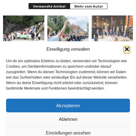
Verwandte Artikel
Mehr vom Autor
Einwilligung verwalten
Gazeteciler Giresun
Brandmauer adé: Die
MÜSİAD Genel Başkanı
Adası’nı gezdiler
AfD und das Versagen
Burhan Özdemir,
der Mitte
„Tayyip Erdoğan inancın
buluşturduğu bir
Um dir ein optimales Erlebnis zu bieten, verwenden wir Technologien wie
noktada birleşti“
Cookies, um Geräteinformationen zu speichern und/oder darauf
zuzugreifen. Wenn du diesen Technologien zustimmst, können wir Daten
wie das Surfverhalten oder eindeutige IDs auf dieser Website verarbeiten.
Wenn du deine Einwilligung nicht erteilst oder zurückziehst, können
bestimmte Merkmale und Funktionen beeinträchtigt werden.
Bosna: Avrupa’nın
BİZİ BU ÇOCUKLAR
Nerde o eski izinler ?
Akzeptieren
Ortasında Bir Soykırım
DÜNYA KUPASINA
TAŞIDI
Ablehnen
Einstellungen ansehen