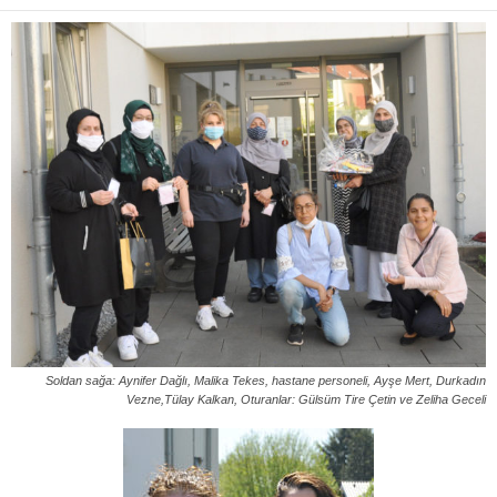
Soldan sağa: Aynifer Dağlı, Malika Tekes, hastane personeli, Ayşe Mert, Durkadın
Vezne,Tülay Kalkan, Oturanlar: Gülsüm Tire Çetin ve Zeliha Geceli