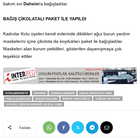
bakım evi
Daheim
‘a bağışladılar.
BAĞIŞ ÇİKOLATALI PAKET İLE YAPILDI
Kadınlar Kolu üyeleri kendi evlerinde diktikleri ağız burun yardım
maskelerini içine çikolota da koydukları paket ile bağışladılar.
Maskeleri alan kurum yetkilileri, gösterilen dayanışmaya çok
teşekkür ettiler.
SCHLAGWORTE
DAHEIM
DANIELA JUNKER
HALLE AYASOFYA CAMI
HALLE KLINIKUM
KADIN KOLLARI
MERVE SANCIOĞLU
SAĞLIK SEKTÖRÜ
SOSYAL YARDIM DERNEĞI SOZIAL SINN
Teilen