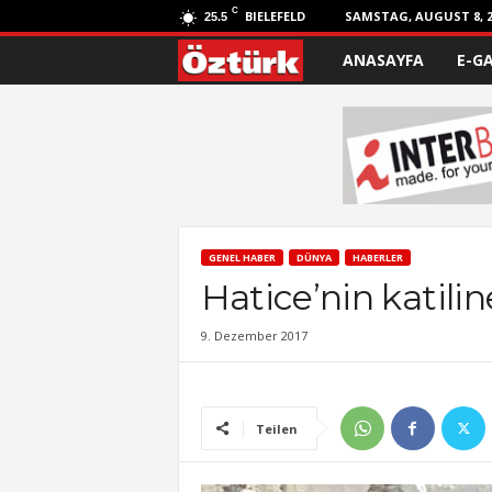
C
BIELEFELD
SAMSTAG, AUGUST 8, 2
25.5
ANASAYFA
E-G
Ö
z
t
ü
r
GENEL HABER
DÜNYA
HABERLER
Hatice’nin katili
k
9. Dezember 2017
Teilen