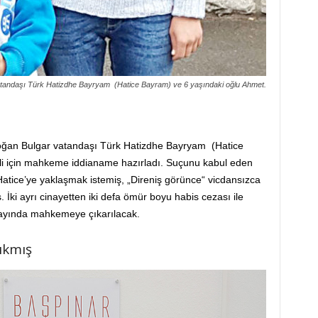
atandaşı Türk Hatizdhe Bayryam (Hatice Bayram) ve 6 yaşındaki oğlu Ahmet.
boğan Bulgar vatandaşı Türk Hatizdhe Bayryam (Hatice
ili için mahkeme iddianame hazırladı. Suçunu kabul eden
tice’ye yaklaşmak istemiş, „Direniş görünce“ vicdansızca
. İki ayrı cinayetten iki defa ömür boyu habis cezası ile
 ayında mahkemeye çıkarılacak.
ıkmış