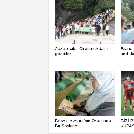
Gazeteciler Giresun Adası’nı
Brandm
gezdiler
und da
Bosna: Avrupa’nın Ortasında
BİZİ 
Bir Soykırım
KUPAS