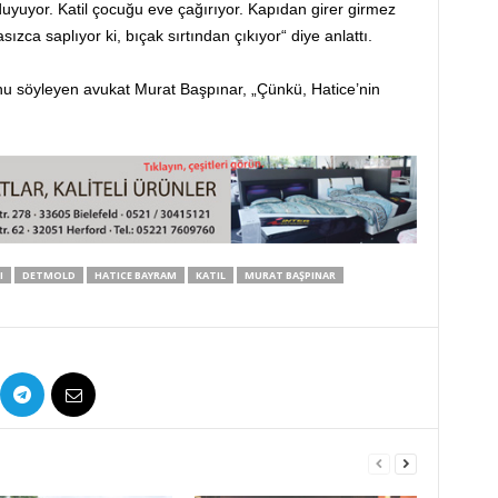
uyuyor. Katil çocuğu eve çağırıyor. Kapıdan girer girmez
zca saplıyor ki, bıçak sırtından çıkıyor“ diye anlattı.
u söyleyen avukat Murat Başpınar, „Çünkü, Hatice’nin
I
DETMOLD
HATICE BAYRAM
KATIL
MURAT BAŞPINAR