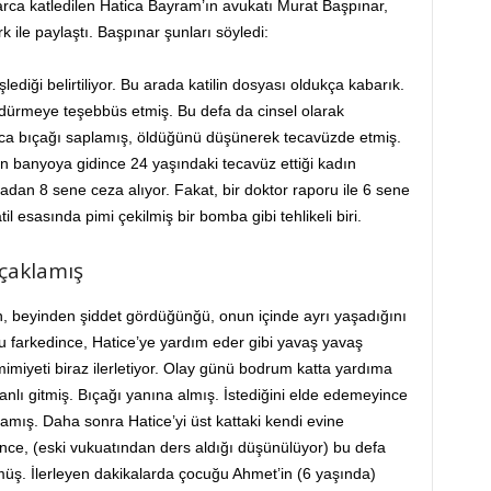
rca katledilen Hatica Bayram’ın avukatı Murat Başpınar,
 ile paylaştı. Başpınar şunları söyledi:
lediği belirtiliyor. Bu arada katilin dosyası oldukça kabarık.
dürmeye teşebbüs etmiş. Bu defa da cinsel olarak
arca bıçağı saplamış, öldüğünü düşünerek tecavüzde etmiş.
çin banyoya gidince 24 yaşındaki tecavüz ettiği kadın
an 8 sene ceza alıyor. Fakat, bir doktor raporu ile 6 sene
il esasında pimi çekilmiş bir bomba gibi tehlikeli biri.
ıçaklamış
in, beyinden şiddet gördüğünğü, onun içinde ayrı yaşadığını
u farkedince, Hatice’ye yardım eder gibi yavaş yavaş
imiyeti biraz ilerletiyor. Olay günü bodrum katta yardıma
planlı gitmiş. Bıçağı yanına almış. İstediğini elde edemeyince
lamış. Daha sonra Hatice’yi üst kattaki kendi evine
nce, (eski vukuatından ders aldığı düşünülüyor) bu defa
üş. İlerleyen dakikalarda çocuğu Ahmet’in (6 yaşında)