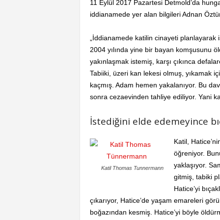
11 Eylül 2017 Pazartesi Detmold’da hunga
iddianamede yer alan bilgileri Adnan Öztürk
„İddianamede katilin cinayeti planlayarak iş
2004 yılında yine bir bayan komşusunu öl
yakınlaşmak istemiş, karşı çıkınca defal
Tabiiki, üzeri kan lekesi olmuş, yıkamak i
kaçmış. Adam hemen yakalanıyor. Bu davad
sonra cezaevinden tahliye ediliyor. Yani kat
İstediğini elde edemeyince b
Katil, Hatice’n
öğreniyor. Bun
yaklaşıyor. Sam
Katil Thomas Tunnermann
gitmiş, tabiki 
Hatice’yi bıçak
çıkarıyor, Hatice’de yaşam emareleri görü
boğazından kesmiş. Hatice’yi böyle öldürm