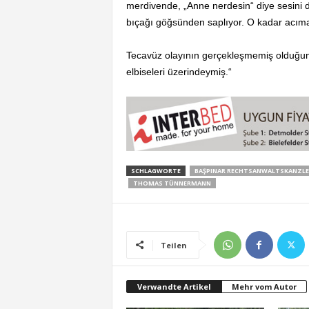
merdivende, „Anne nerdesin“ diye sesini d
bıçağı göğsünden saplıyor. O kadar acıması
Tecavüz olayının gerçekleşmemiş olduğun
elbiseleri üzerindeymiş.“
SCHLAGWORTE
BAŞPINAR RECHTSANWALTSKANZLE
THOMAS TÜNNERMANN
Teilen
Verwandte Artikel
Mehr vom Autor