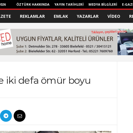
026
ÖZTÜRK HAKKINDA
YAYIN TARİHLERİ
MEDYA BİLGİLERİ
E-GAZ
AZETE
REKLAMLAR
EMLAK
YAZARLAR
VİDEO
R
ne iki defa ömür boyu