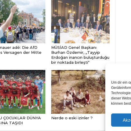
auer adé: Die AfD
MÜSİAD Genel Başkanı
s Versagen der Mitte
Burhan Özdemir, „Tayyip
Erdoğan inancın buluşturduğu
bir noktada birleşti“
Um dir ein o
Geräteinfor
Technologien
dieser Websi
können best
BU ÇOCUKLAR DÜNYA
Nerde o eski izinler ?
Akz
INA TAŞIDI