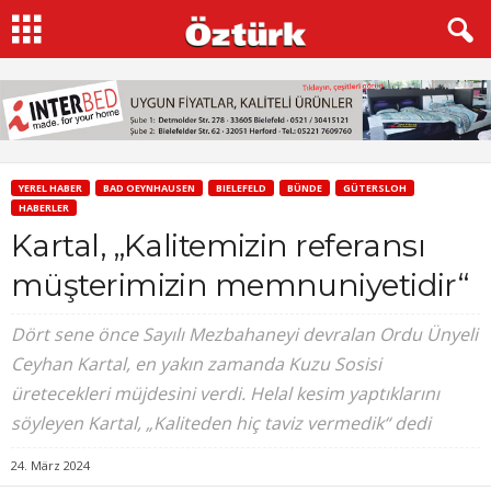
YEREL HABER
BAD OEYNHAUSEN
BIELEFELD
BÜNDE
GÜTERSLOH
HABERLER
Kartal, „Kalitemizin referansı
müşterimizin memnuniyetidir“
Dört sene önce Sayılı Mezbahaneyi devralan Ordu Ünyeli
Ceyhan Kartal, en yakın zamanda Kuzu Sosisi
üretecekleri müjdesini verdi. Helal kesim yaptıklarını
söyleyen Kartal, „Kaliteden hiç taviz vermedik“ dedi
24. März 2024