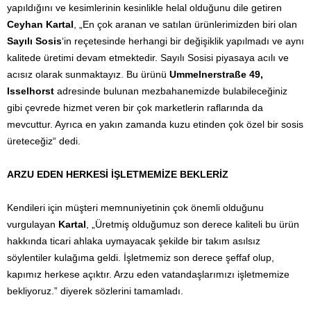
yapıldığını ve kesimlerinin kesinlikle helal olduğunu dile getiren
Ceyhan Kartal
, „En çok aranan ve satılan ürünlerimizden biri olan
Sayılı Sosis
‘in reçetesinde herhangi bir değişiklik yapılmadı ve aynı
kalitede üretimi devam etmektedir. Sayılı Sosisi piyasaya acılı ve
acısız olarak sunmaktayız. Bu ürünü
Ummelnerstraße 49,
Isselhorst
adresinde bulunan mezbahanemizde bulabileceğiniz
gibi çevrede hizmet veren bir çok marketlerin raflarında da
mevcuttur. Ayrıca en yakın zamanda kuzu etinden çok özel bir sosis
üreteceğiz“ dedi.
ARZU EDEN HERKESİ İŞLETMEMİZE BEKLERİZ
Kendileri için müşteri memnuniyetinin çok önemli olduğunu
vurgulayan
Kartal
, „Üretmiş olduğumuz son derece kaliteli bu ürün
hakkında ticari ahlaka uymayacak şekilde bir takım asılsız
söylentiler kulağıma geldi. İşletmemiz son derece şeffaf olup,
kapımız herkese açıktır. Arzu eden vatandaşlarımızı işletmemize
bekliyoruz.” diyerek sözlerini tamamladı.