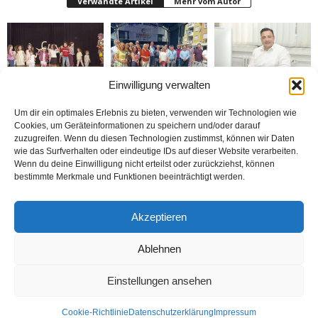
Verwandte Artikel
Mehr vom Autor
Einwilligung verwalten
Bielefeld’de 1. Çocuk
Rheda-Wiedenbrück’de
Belediyenin bütçesi
Festivali yapıldı
Yabancılar Haftası
donduruldu
Um dir ein optimales Erlebnis zu bieten, verwenden wir Technologien wie
Yapıldı
Cookies, um Geräteinformationen zu speichern und/oder darauf
zuzugreifen. Wenn du diesen Technologien zustimmst, können wir Daten
wie das Surfverhalten oder eindeutige IDs auf dieser Website verarbeiten.
Wenn du deine Einwilligung nicht erteilst oder zurückziehst, können
bestimmte Merkmale und Funktionen beeinträchtigt werden.
Doymaz Danışmanlık 2.
Bakım Sigortası
nune’ma restoran
Akzeptieren
şubesini Rheda-
Danışmanlığı Yapıyoruz
„İstediğin Kadar Ye“
Wiedenbrück’e açtı
sistemi ile çalışıyor
Ablehnen
Einstellungen ansehen
Kontakt
Datenschutzerklärung
Impressum
Cookie-Richtlinie
Datenschutzerklärung
Impressum
© Öztürk Gazetesi 1986 – 2026