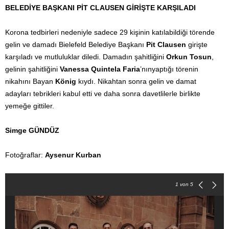
BELEDİYE BAŞKANI PİT CLAUSEN GİRİŞTE KARŞILADI
Korona tedbirleri nedeniyle sadece 29 kişinin katılabildiği törende
gelin ve damadı Bielefeld Belediye Başkanı
Pit Clausen
girişte
karşıladı ve mutluluklar diledi. Damadın şahitliğini
Orkun Tosun
,
gelinin şahitliğini
Vanessa Quintela Faria
’nınyaptığı törenin
nikahını Bayan
König
kıydı. Nikahtan sonra gelin ve damat
adayları tebrikleri kabul etti ve daha sonra davetlilerle birlikte
yemeğe gittiler.
Simge GÜNDÜZ
Fotoğraflar:
Aysenur Kurban
1
von 5