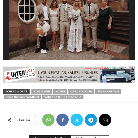
SCHLAGWORTE
KLAS GMBH
KÖNIG
ORKUN TOSUN
ŞABAN KAPTAN
TINA NATALIE WIMMER
VANESSA QUINTELA FARIA
Teilen