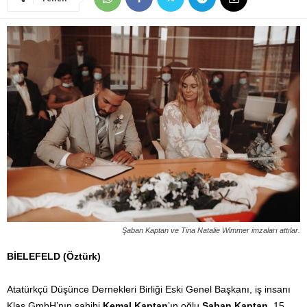
Şaban Kaptan ve Tina Natalie Wimmer imzaları attılar.
BİELEFELD (Öztürk)
Atatürkçü Düşünce Dernekleri Birliği Eski Genel Başkanı, iş insanı
Klas GmbH’nın sahibi
Kemal Kaptan
’ın oğlu
Şaban Kaptan
, 15