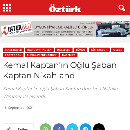
YEREL HABER
BAD OEYNHAUSEN
BIELEFELD
BÜNDE
GÜTERSLOH
OELDE
PADERBORN
RHEDA-WIEDENBRÜCK
HABERLER
Kemal Kaptan’ın Oğlu Şaban
Kaptan Nikahlandı
Kemal Kaptan’ın oğlu Şaban Kaptan dün Tina Natalie
Wimmer ile evlendi.
16. September 2021
Teilen