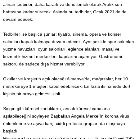
alınan tedbirler, daha kararlı ve denetlemeli olarak Aralık son
haftasına kadar sürecek. Aslında bu tedbirler, Ocak 2021’de de
devam edecek.
Tedbirler ise başlıca şunlar; tiyatro, sinema, opera ve konser
salonları kapalı kalmaya devam edecek. Aynı şekilde spor salonları,
yüzme havuzları, oyun salonları, eğlence alanları, masaj ve
kozmetik hizmet merkezleri, kapılarını açamıyor. Gastronomi
sektörü de sadece dışa hizmet verebiliyor.
Okullar ve kreşlerin açık olacağı Almanya’da, mağazalar, her 10
metrekareye 1 müşteri kabul edebilecek. En fazla iki hanede dört
kişinin bir araya gelmesi izinli.
Salgın gibi küresel zorlukların, ancak küresel çabalarla
aşılabileceğini söyleyen Başbakan Angela Merkel’in korona virüs
önlemlerine ve aşıya karşı ciddi protesto grupları da oluşmaya
başladı.
Moralimizi bozacak olsa da sözün özü; en az altı ay gibi Covid-19’a