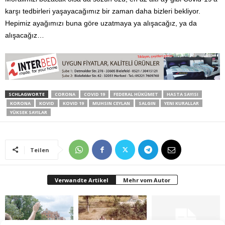
karşı tedbirleri yaşayacağımız bir zaman daha bizleri bekliyor.
Hepimiz ayağımızı buna göre uzatmaya ya alışacağız, ya da
alışacağız…
SCHLAGWORTE
CORONA
COVID 19
FEDERAL HÜKÜMET
HASTA SAYISI
KORONA
KOVID
KOVID 19
MUHSIN CEYLAN
SALGIN
YENI KURALLAR
YÜKSEK SAYILAR
Teilen
Verwandte Artikel
Mehr vom Autor