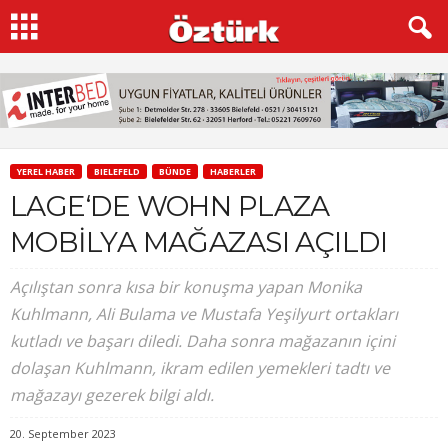
YEREL HABER
BIELEFELD
BÜNDE
HABERLER
LAGE‘DE WOHN PLAZA
MOBİLYA MAĞAZASI AÇILDI
Açılıştan sonra kısa bir konuşma yapan Monika
Kuhlmann, Ali Bulama ve Mustafa Yeşilyurt ortakları
kutladı ve başarı diledi. Daha sonra mağazanın içini
dolaşan Kuhlmann, ikram edilen yemekleri tadtı ve
mağazayı gezerek bilgi aldı.
20. September 2023