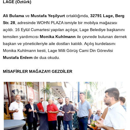
LAGE (Öztürk)
Ali Bulama
ve
Mustafa Yeşilyurt
ortaklığında,
32791 Lage, Berg
Str. 28
, adresinde WOHN PLAZA ismiyle bir mobilya mağazası
açıldı. 16 Eylül Cumartesi yapılan açılışa; Lage Belediye başkanını
temsilen yardımcısı
Monika Kuhlmann
ile çevrede bulunan dernek
başkan ve yöneticileriyle aile dostları katıldı. Açılış kurdelasını
Monika Kuhlmann kesti, Lage Milli Görüş Cami Din Görevlisi
Mustafa Erdem
de dua okudu.
MİSAFİRLER MAĞAZAYI GEZDİLER