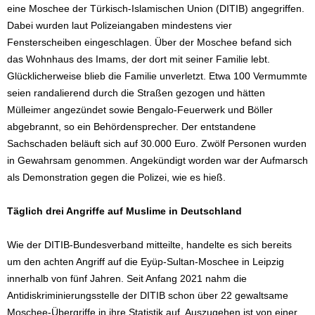
eine Moschee der Türkisch-Islamischen Union (DITIB) angegriffen.
Dabei wurden laut Polizeiangaben mindestens vier
Fensterscheiben eingeschlagen. Über der Moschee befand sich
das Wohnhaus des Imams, der dort mit seiner Familie lebt.
Glücklicherweise blieb die Familie unverletzt. Etwa 100 Vermummte
seien randalierend durch die Straßen gezogen und hätten
Mülleimer angezündet sowie Bengalo-Feuerwerk und Böller
abgebrannt, so ein Behördensprecher. Der entstandene
Sachschaden beläuft sich auf 30.000 Euro. Zwölf Personen wurden
in Gewahrsam genommen. Angekündigt worden war der Aufmarsch
als Demonstration gegen die Polizei, wie es hieß.
Täglich drei Angriffe auf Muslime in Deutschland
Wie der DITIB-Bundesverband mitteilte, handelte es sich bereits
um den achten Angriff auf die Eyüp-Sultan-Moschee in Leipzig
innerhalb von fünf Jahren. Seit Anfang 2021 nahm die
Antidiskriminierungsstelle der DITIB schon über 22 gewaltsame
Moschee-Übergriffe in ihre Statistik auf. Auszugehen ist von einer