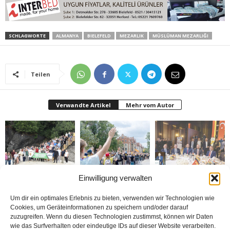
SCHLAGWORTE
ALMANYA
BIELEFELD
MEZARLIK
MÜSLÜMAN MEZARLIĞI
Teilen
Verwandte Artikel
Mehr vom Autor
Einwilligung verwalten
Gazeteciler Giresun
Brandmauer adé: Die
MÜSİAD Genel Başkanı
Adası’nı gezdiler
AfD und das Versagen
Burhan Özdemir,
der Mitte
„Tayyip Erdoğan inancın
buluşturduğu bir
Um dir ein optimales Erlebnis zu bieten, verwenden wir Technologien wie
noktada birleşti“
Cookies, um Geräteinformationen zu speichern und/oder darauf
zuzugreifen. Wenn du diesen Technologien zustimmst, können wir Daten
wie das Surfverhalten oder eindeutige IDs auf dieser Website verarbeiten.