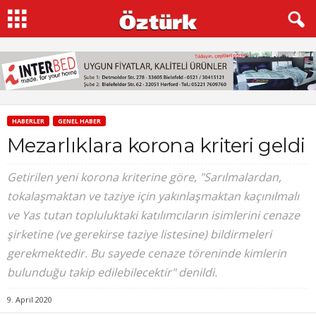
HABERLER
GENEL HABER
Mezarlıklara korona kriteri geldi
Getirilen yeni korona kriterine göre, "Sarılmalardan,
tokalaşmaktan ve taziye için yakınlaşmaktan kaçınılmalı
ve Yas tutan topluluktaki katılımcıların isimlerini cenaze
şirketine (ve gerekirse taziye listesine) bildirmeleri
gerekmektedir. Bu sayede cenaze töreninde kimlerin
bulunduğu takip edilebilecektir" denildi.
9. April 2020