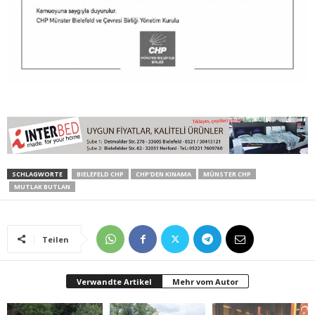
SCHLAGWORTE
BIELEFELD CHP
CHP'DEN KINAMA
MÜNSTER CHP
MUTLAK BUTLAN
Teilen
Verwandte Artikel
Mehr vom Autor