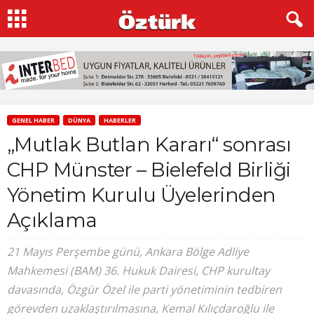
GENEL HABER
DÜNYA
HABERLER
„Mutlak Butlan Kararı“ sonrası
CHP Münster – Bielefeld Birliği
Yönetim Kurulu Üyelerinden
Açıklama
21 Mayıs Perşembe günü, Ankara Bölge Adliye
Mahkemesi (BAM) 36. Hukuk Dairesi, CHP kurultay
davasında, Özgür Özel ile parti yönetiminin tedbiren
görevden uzaklaştırılmasına, Kemal Kılıçdaroğlu ile