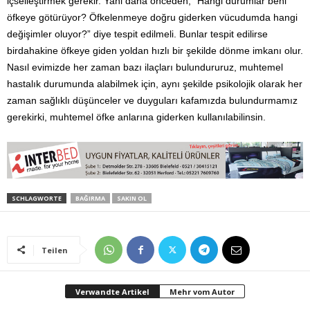
içselleştirmek gerekir. Yani daha önceden, “Hangi durumlar beni
öfkeye götürüyor? Öfkelenmeye doğru giderken vücudumda hangi
değişimler oluyor?” diye tespit edilmeli. Bunlar tespit edilirse
birdahakine öfkeye giden yoldan hızlı bir şekilde dönme imkanı olur.
Nasıl evimizde her zaman bazı ilaçları bulundururuz, muhtemel
hastalık durumunda alabilmek için, aynı şekilde psikolojik olarak her
zaman sağlıklı düşünceler ve duyguları kafamızda bulundurmamız
gerekirki, muhtemel öfke anlarına giderken kullanılabilinsin.
SCHLAGWORTE
BAĞIRMA
SAKIN OL
Teilen
Verwandte Artikel
Mehr vom Autor