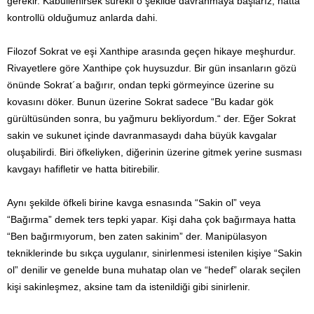
gerekir. Kabullenirsek sürekli o şekilde davranmaya başlarız, hatta
kontrollü olduğumuz anlarda dahi.
Filozof Sokrat ve eşi Xanthipe arasında geçen hikaye meşhurdur.
Rivayetlere göre Xanthipe çok huysuzdur. Bir gün insanların gözü
önünde Sokrat´a bağırır, ondan tepki görmeyince üzerine su
kovasını döker. Bunun üzerine Sokrat sadece “Bu kadar gök
gürültüsünden sonra, bu yağmuru bekliyordum.“ der. Eğer Sokrat
sakin ve sukunet içinde davranmasaydı daha büyük kavgalar
oluşabilirdi. Biri öfkeliyken, diğerinin üzerine gitmek yerine susması
kavgayı hafifletir ve hatta bitirebilir.
Aynı şekilde öfkeli birine kavga esnasında “Sakin ol” veya
“Bağırma” demek ters tepki yapar. Kişi daha çok bağırmaya hatta
“Ben bağırmıyorum, ben zaten sakinim” der. Manipülasyon
tekniklerinde bu sıkça uygulanır, sinirlenmesi istenilen kişiye “Sakin
ol” denilir ve genelde buna muhatap olan ve “hedef” olarak seçilen
kişi sakinleşmez, aksine tam da istenildiği gibi sinirlenir.