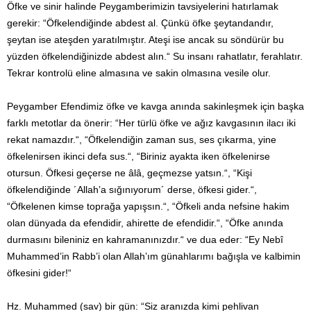
Öfke ve sinir halinde Peygamberimizin tavsiyelerini hatırlamak
gerekir: “Öfkelendiğinde abdest al. Çünkü öfke şeytandandır,
şeytan ise ateşden yaratılmıştır. Ateşi ise ancak su söndürür bu
yüzden öfkelendiğinizde abdest alın.“ Su insanı rahatlatır, ferahlatır.
Tekrar kontrolü eline almasına ve sakin olmasına vesile olur.
Peygamber Efendimiz öfke ve kavga anında sakinleşmek için başka
farklı metotlar da önerir: “Her türlü öfke ve ağız kavgasının ilacı iki
rekat namazdır.“, “Öfkelendiğin zaman sus, ses çıkarma, yine
öfkelenirsen ikinci defa sus.“, “Biriniz ayakta iken öfkelenirse
otursun. Öfkesi geçerse ne âlâ, geçmezse yatsın.“, “Kişi
öfkelendiğinde ´Allah’a sığınıyorum´ derse, öfkesi gider.“,
“Öfkelenen kimse toprağa yapışsın.“, “Öfkeli anda nefsine hakim
olan dünyada da efendidir, ahirette de efendidir.“, “Öfke anında
durmasını bileniniz en kahramanınızdır.“ ve dua eder: “Ey Nebî
Muhammed’in Rabb’i olan Allah’ım günahlarımı bağışla ve kalbimin
öfkesini gider!“
Hz. Muhammed (sav) bir gün: “Siz aranızda kimi pehlivan