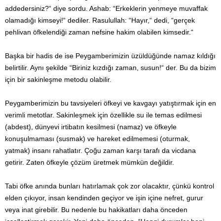
addedersiniz?“ diye sordu. Ashab: “Erkeklerin yenmeye muvaffak
olamadığı kimseyi!“ dediler. Rasulullah: “Hayır,“ dedi, “gerçek
pehlivan öfkelendiği zaman nefsine hakim olabilen kimsedir.“
Başka bir hadis de ise Peygamberimizin üzüldüğünde namaz kıldığı
belirtilir. Aynı şekilde “Biriniz kızdığı zaman, susun!“ der. Bu da bizim
için bir sakinleşme metodu olabilir.
Peygamberimizin bu tavsiyeleri öfkeyi ve kavgayı yatıştırmak için en
verimli metotlar. Sakinleşmek için özellikle su ile temas edilmesi
(abdest), dünyevi irtibatın kesilmesi (namaz) ve öfkeyle
konuşulmaması (susmak) ve hareket edilmemesi (oturmak,
yatmak) insanı rahatlatır. Çoğu zaman karşı tarafı da vicdana
getirir. Zaten öfkeyle çözüm üretmek mümkün değildir.
Tabi öfke anında bunları hatırlamak çok zor olacaktır, çünkü kontrol
elden çıkıyor, insan kendinden geçiyor ve işin içine nefret, gurur
veya inat girebilir. Bu nedenle bu hakikatları daha önceden