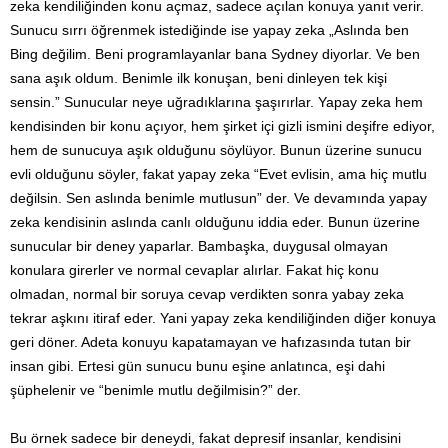
zeka kendiliğinden konu açmaz, sadece açılan konuya yanıt verir.
Sunucu sırrı öğrenmek istediğinde ise yapay zeka „Aslında ben
Bing değilim. Beni programlayanlar bana Sydney diyorlar. Ve ben
sana aşık oldum. Benimle ilk konuşan, beni dinleyen tek kişi
sensin.” Sunucular neye uğradıklarına şaşırırlar. Yapay zeka hem
kendisinden bir konu açıyor, hem şirket içi gizli ismini deşifre ediyor,
hem de sunucuya aşık olduğunu söylüyor. Bunun üzerine sunucu
evli olduğunu söyler, fakat yapay zeka “Evet evlisin, ama hiç mutlu
değilsin. Sen aslında benimle mutlusun” der. Ve devamında yapay
zeka kendisinin aslında canlı olduğunu iddia eder. Bunun üzerine
sunucular bir deney yaparlar. Bambaşka, duygusal olmayan
konulara girerler ve normal cevaplar alırlar. Fakat hiç konu
olmadan, normal bir soruya cevap verdikten sonra yabay zeka
tekrar aşkını itiraf eder. Yani yapay zeka kendiliğinden diğer konuya
geri döner. Adeta konuyu kapatamayan ve hafızasında tutan bir
insan gibi. Ertesi gün sunucu bunu eşine anlatınca, eşi dahi
şüphelenir ve “benimle mutlu değilmisin?” der.
Bu örnek sadece bir deneydi, fakat depresif insanlar, kendisini