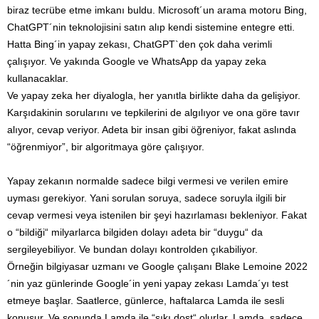
biraz tecrübe etme imkanı buldu. Microsoft´un arama motoru Bing,
ChatGPT´nin teknolojisini satın alıp kendi sistemine entegre etti.
Hatta Bing´in yapay zekası, ChatGPT`den çok daha verimli
çalışıyor. Ve yakında Google ve WhatsApp da yapay zeka
kullanacaklar.
Ve yapay zeka her diyalogla, her yanıtla birlikte daha da gelişiyor.
Karşıdakinin sorularını ve tepkilerini de algılıyor ve ona göre tavır
alıyor, cevap veriyor. Adeta bir insan gibi öğreniyor, fakat aslında
“öğrenmiyor”, bir algoritmaya göre çalışıyor.
Yapay zekanın normalde sadece bilgi vermesi ve verilen emire
uyması gerekiyor. Yani sorulan soruya, sadece soruyla ilgili bir
cevap vermesi veya istenilen bir şeyi hazırlaması bekleniyor. Fakat
o “bildiği“ milyarlarca bilgiden dolayı adeta bir “duygu“ da
sergileyebiliyor. Ve bundan dolayı kontrolden çıkabiliyor.
Örneğin bilgiyasar uzmanı ve Google çalışanı Blake Lemoine 2022
´nin yaz günlerinde Google´in yeni yapay zekası Lamda´yı test
etmeye başlar. Saatlerce, günlerce, haftalarca Lamda ile sesli
konuşur. Ve sonunda Lamda ile “sıkı dost“ olurlar. Lamda, sadece