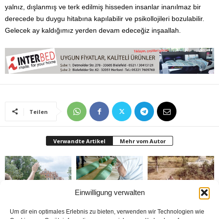
yalnız, dışlanmış ve terk edilmiş hisseden insanlar inanılmaz bir
derecede bu duygu hitabına kapılabilir ve psikollojileri bozulabilir.
Gelecek ay kaldığımız yerden devam edeceğiz inşaallah.
Teilen
Verwandte Artikel
Mehr vom Autor
Einwilligung verwalten
Brandmauer adé: Die
Bosna: Avrupa’nın
Nerde o eski izinler ?
Um dir ein optimales Erlebnis zu bieten, verwenden wir Technologien wie
AfD und das Versagen
Ortasında Bir Soykırım