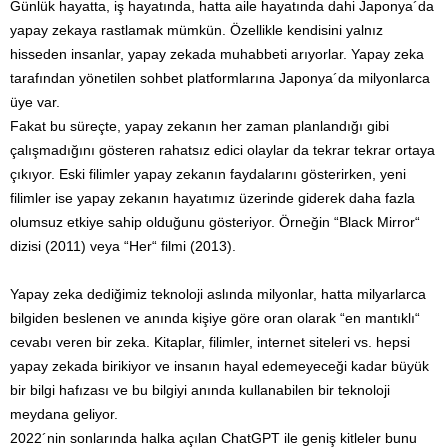
Günlük hayatta, iş hayatında, hatta aile hayatında dahi Japonya´da
yapay zekaya rastlamak mümkün. Özellikle kendisini yalnız
hisseden insanlar, yapay zekada muhabbeti arıyorlar. Yapay zeka
tarafından yönetilen sohbet platformlarına Japonya´da milyonlarca
üye var.
Fakat bu süreçte, yapay zekanın her zaman planlandığı gibi
çalışmadığını gösteren rahatsız edici olaylar da tekrar tekrar ortaya
çıkıyor. Eski filimler yapay zekanın faydalarını gösterirken, yeni
filimler ise yapay zekanın hayatımız üzerinde giderek daha fazla
olumsuz etkiye sahip olduğunu gösteriyor. Örneğin “Black Mirror“
dizisi (2011) veya “Her“ filmi (2013).
Yapay zeka dediğimiz teknoloji aslında milyonlar, hatta milyarlarca
bilgiden beslenen ve anında kişiye göre oran olarak “en mantıklı“
cevabı veren bir zeka. Kitaplar, filimler, internet siteleri vs. hepsi
yapay zekada birikiyor ve insanın hayal edemeyeceği kadar büyük
bir bilgi hafızası ve bu bilgiyi anında kullanabilen bir teknoloji
meydana geliyor.
2022´nin sonlarında halka açılan ChatGPT ile geniş kitleler bunu