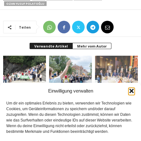
OZAN YUSUF POLATOĞLU
Teilen
Verwandte Artikel
Mehr vom Autor
Einwilligung verwalten
Gazeteciler Giresun
Brandmauer adé: Die
MÜSİAD Genel Başkanı
Adası’nı gezdiler
AfD und das Versagen
Burhan Özdemir,
der Mitte
„Tayyip Erdoğan inancın
buluşturduğu bir
Um dir ein optimales Erlebnis zu bieten, verwenden wir Technologien wie
noktada birleşti“
Cookies, um Geräteinformationen zu speichern und/oder darauf
zuzugreifen. Wenn du diesen Technologien zustimmst, können wir Daten
wie das Surfverhalten oder eindeutige IDs auf dieser Website verarbeiten.
Wenn du deine Einwilligung nicht erteilst oder zurückziehst, können
bestimmte Merkmale und Funktionen beeinträchtigt werden.