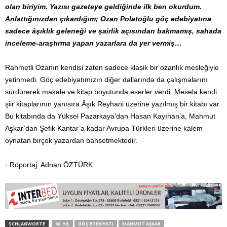
olan biriyim. Yazısı gazeteye geldiğinde ilk ben okurdum.
Anlattığınızdan çıkardığım; Ozan Polatoğlu göç edebiyatına
sadece âşıklık geleneği ve şairlik açısından bakmamış, sahada
inceleme-araştırma yapan yazarlara da yer vermiş…
Rahmetli Ozanın kendisi zaten sadece klasik bir ozanlık mesleğiyle
yetinmedi. Göç edebiyatımızın diğer dallarında da çalışmalarını
sürdürerek makale ve kitap boyutunda eserler verdi. Mesela kendi
şiir kitaplarının yanısıra Âşık Reyhani üzerine yazılmış bir kitabı var.
Bu kitabında da Yüksel Pazarkaya’dan Hasan Kayıhan’a, Mahmut
Aşkar’dan Şefik Kantar’a kadar Avrupa Türkleri üzerine kalem
oynatan birçok yazardan bahsetmektedir.
· Röportaj: Adnan ÖZTÜRK
SCHLAGWORTE
60. YIL
GÖÇ EDEBIYATI
MAHMUT AŞKAR