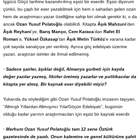
İşgücü Göçü tarihine kazandırılmış eşsiz bir eserdir. Eşsiz diyorum
çünkü, bu çaplı bir eser yazabilmek için hem o sahadan gelen ozan
hem de araştırmacı-yazar özelliğine sahip biri olmak gerekir ki, o da
ancak
Ozan Yusuf Polatoğlu
olabilirdi. Kitapta
Âşık Mahzuni
’den
Âşık Reyhani
’ye,
Barış Manço, Cem Karaca
’dan
Rafet El
Roman
’a,
Yüksel Özkasap
’tan
Âşık Metin Türköz
’e varana kadar
çok sayıda sanatçıya yer verilmiş. Ayrıca göç edebiyatı üzerine
yazan, araştıran isimler de ihmal edilmemiş.
· Sadece şairler, âşıklar değil, Almanya gurbeti için kayda
değer yazılar yazmış, fikirler üretmiş yazarlar ve politikacılar da
kitapta yer almış. Bir kaynak eser diyebilir miyiz?
Yukarıda da söylediğim gibi Ozan Yusuf Polatoğlu imzasını taşıyan,
“Altmışlı Yıllardan Altmışıncı Yıla/Göçün Edebiyatı”, bugünün
olduğu kadar yarının araştırmacıları için eşsiz bir kaynak eserdir.
· Merhum Ozan Yusuf Polatoğlu tam 12 sene Öztürk
gazetesinde de yazdı. Onun kalemine ve genel kültürüne şahit