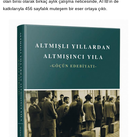
olan birisi olarak birkaç aylık çalışma neticesinde, ATİB’in de
katkılarıyla 456 sayfalık muteşem bir eser ortaya çıktı.