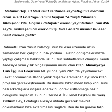
Soldan sağa: Ozan Yusuf Polatoğlu ve Mahmut Aşkar. Fotoğraf: Adnan Öztürk
· Mahmut Bey, 13 Mart 2021 tarihinde kaybettiğimiz merhum
Ozan Yusuf Polatoğlu ismini taşıyan “Altmışlı Yıllardan
Altmışıncı Yıla, Göçün Edebiyatı” eserini yayınladınız. Tam 456
sayfa, muhteşem bir eser olmuş. Biraz anlatır mısınız bu eser
nasıl vücuda geldi?
Rahmetli Ozan Yusuf Polatoğlu’nun bu eser üzerinde uzun
zamandan beri çalıştığını bili- yordum. Telefon görüşmelerimizde
yaptığı çalışması hakkında uzun uzun sohbetlerimiz olmuştu. Kendi
ifadesiyle yirmi yıllık bir çalışmanın ürünü olan kitap,
Almanya’ya
Türk İşgücü Göçü
’nün 60. yılında, yani 2021’de yayınlanacaktı.
Fakat Koronavirüs illetine yenik düşerek aramızdan ayrılınca kitap
projesini gerçekleştiremedi. Bu durumu bildiğimden kitap konusunu
belli arkadaşlarla istişare ederek bu görevi üstlenmeğe hazır
olduğumu söyledim. Bunun üzerine ATİB Genel Başkanı
Durmuş
Yıldırım
Bey, Polatoğlu ailesiyle irtibata geçerek mevcut
dökümanların bize aktarılmasını sağladı. Ben de bu göreve talip