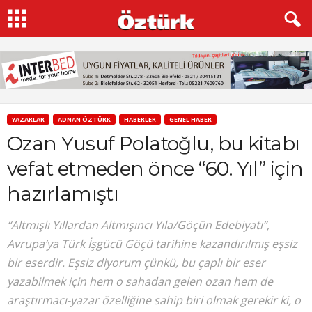
YAZARLAR
ADNAN ÖZTÜRK
HABERLER
GENEL HABER
Ozan Yusuf Polatoğlu, bu kitabı
vefat etmeden önce “60. Yıl” için
hazırlamıştı
“Altmışlı Yıllardan Altmışıncı Yıla/Göçün Edebiyatı”,
Avrupa’ya Türk İşgücü Göçü tarihine kazandırılmış eşsiz
bir eserdir. Eşsiz diyorum çünkü, bu çaplı bir eser
yazabilmek için hem o sahadan gelen ozan hem de
araştırmacı-yazar özelliğine sahip biri olmak gerekir ki, o