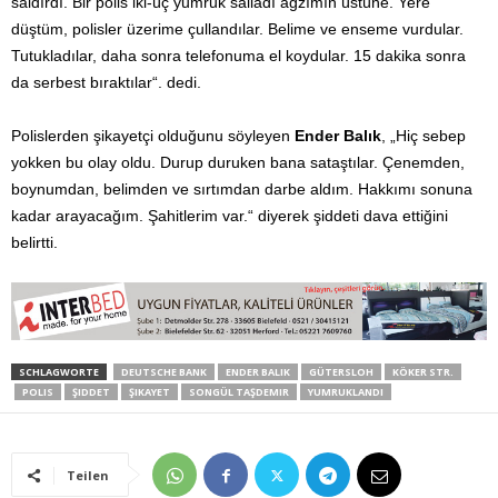
saldırdı. Bir polis iki-üç yumruk salladı ağzımın üstüne. Yere
düştüm, polisler üzerime çullandılar. Belime ve enseme vurdular.
Tutukladılar, daha sonra telefonuma el koydular. 15 dakika sonra
da serbest bıraktılar“. dedi.
Polislerden şikayetçi olduğunu söyleyen
Ender Balık
, „Hiç sebep
yokken bu olay oldu. Durup duruken bana sataştılar. Çenemden,
boynumdan, belimden ve sırtımdan darbe aldım. Hakkımı sonuna
kadar arayacağım. Şahitlerim var.“ diyerek şiddeti dava ettiğini
belirtti.
SCHLAGWORTE
DEUTSCHE BANK
ENDER BALIK
GÜTERSLOH
KÖKER STR.
POLIS
ŞIDDET
ŞIKAYET
SONGÜL TAŞDEMIR
YUMRUKLANDI
Teilen