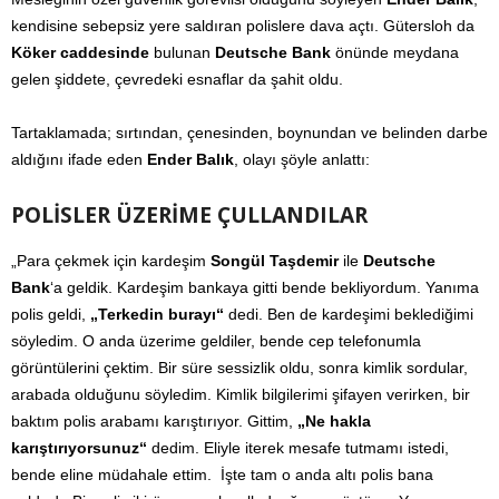
kendisine sebepsiz yere saldıran polislere dava açtı. Gütersloh da
Köker caddesinde
bulunan
Deutsche Bank
önünde meydana
gelen şiddete, çevredeki esnaflar da şahit oldu.
Tartaklamada; sırtından, çenesinden, boynundan ve belinden darbe
aldığını ifade eden
Ender Balık
, olayı şöyle anlattı:
POLİSLER ÜZERİME ÇULLANDILAR
„Para çekmek için kardeşim
Songül Taşdemir
ile
Deutsche
Bank
‘a geldik. Kardeşim bankaya gitti bende bekliyordum. Yanıma
polis geldi,
„Terkedin burayı“
dedi. Ben de kardeşimi beklediğimi
söyledim. O anda üzerime geldiler, bende cep telefonumla
görüntülerini çektim. Bir süre sessizlik oldu, sonra kimlik sordular,
arabada olduğunu söyledim. Kimlik bilgilerimi şifayen verirken, bir
baktım polis arabamı karıştırıyor. Gittim,
„Ne hakla
karıştırıyorsunuz“
dedim. Eliyle iterek mesafe tutmamı istedi,
bende eline müdahale ettim. İşte tam o anda altı polis bana