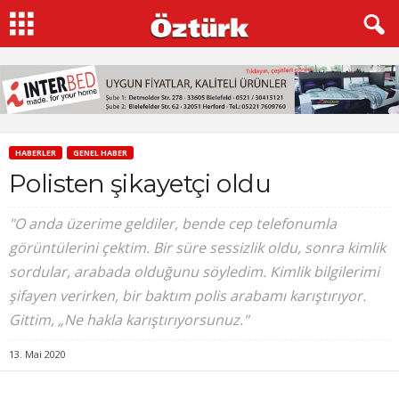
HABERLER
GENEL HABER
Polisten şikayetçi oldu
"O anda üzerime geldiler, bende cep telefonumla
görüntülerini çektim. Bir süre sessizlik oldu, sonra kimlik
sordular, arabada olduğunu söyledim. Kimlik bilgilerimi
şifayen verirken, bir baktım polis arabamı karıştırıyor.
Gittim, „Ne hakla karıştırıyorsunuz."
13. Mai 2020