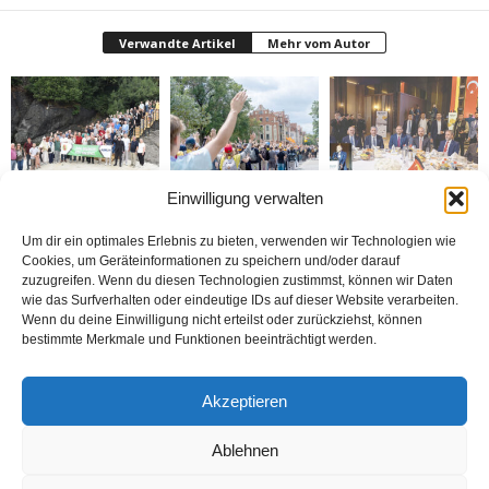
Verwandte Artikel
Mehr vom Autor
Einwilligung verwalten
Gazeteciler Giresun
Brandmauer adé: Die
MÜSİAD Genel Başkanı
Adası’nı gezdiler
AfD und das Versagen
Burhan Özdemir,
der Mitte
„Tayyip Erdoğan inancın
buluşturduğu bir
Um dir ein optimales Erlebnis zu bieten, verwenden wir Technologien wie
noktada birleşti“
Cookies, um Geräteinformationen zu speichern und/oder darauf
zuzugreifen. Wenn du diesen Technologien zustimmst, können wir Daten
wie das Surfverhalten oder eindeutige IDs auf dieser Website verarbeiten.
Wenn du deine Einwilligung nicht erteilst oder zurückziehst, können
bestimmte Merkmale und Funktionen beeinträchtigt werden.
Bosna: Avrupa’nın
BİZİ BU ÇOCUKLAR
Nerde o eski izinler ?
Akzeptieren
Ortasında Bir Soykırım
DÜNYA KUPASINA
TAŞIDI
Ablehnen