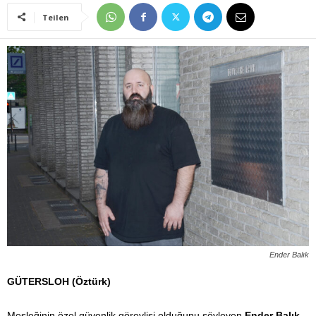
Teilen
Ender Balık
GÜTERSLOH (Öztürk)
Mesleğinin özel güvenlik görevlisi olduğunu söyleyen
Ender Balık
,