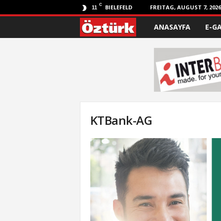
C
BIELEFELD
FREITAG, AUGUST 7, 2026
11
ANASAYFA
E-G
Ö
z
t
ü
r
KTBank-AG
k