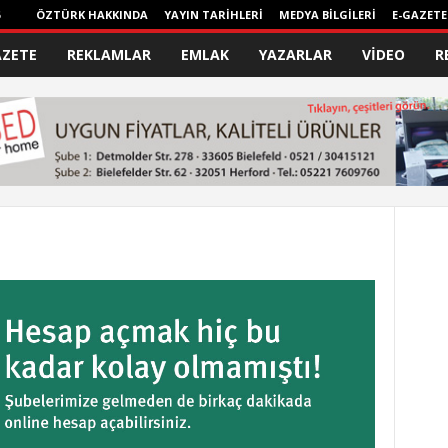
ÖZTÜRK HAKKINDA
YAYIN TARİHLERİ
MEDYA BİLGİLERİ
E-GAZETE
AZETE
REKLAMLAR
EMLAK
YAZARLAR
VİDEO
R