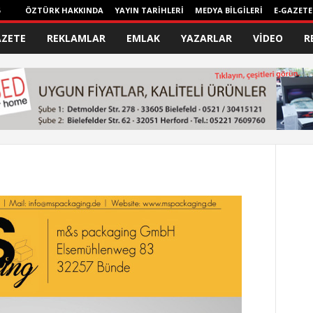
ÖZTÜRK HAKKINDA
YAYIN TARİHLERİ
MEDYA BİLGİLERİ
E-GAZETE
AZETE
REKLAMLAR
EMLAK
YAZARLAR
VİDEO
R