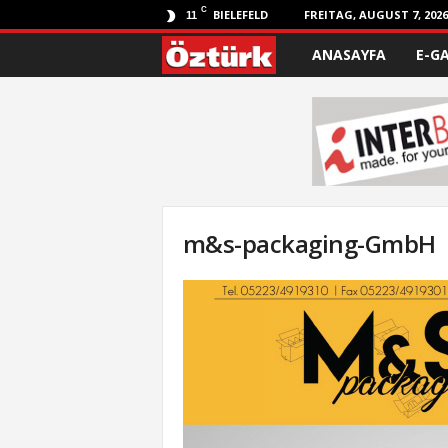
C
BIELEFELD
FREITAG, AUGUST 7, 2026
11
ANASAYFA
E-G
Ö
z
t
ü
r
m&s-packaging-GmbH
k