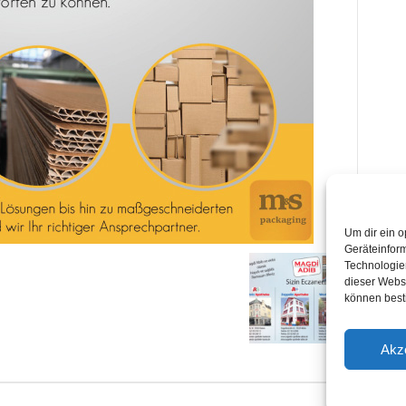
Um dir ein o
Geräteinfor
Technologien
dieser Websi
können best
Akz