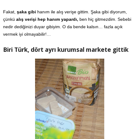
Fakat,
şaka gibi
hanım ile alış verişe gittim. Şaka gibi diyorum,
çünkü
alış verişi hep hanım yapardı,
ben hiç gitmezdim. Sebebi
nedir dediğinizi duyar gibiyim. O da bende kalsın… fazla açık
vermek iyi olmayabilir!…
Biri Türk, dört ayrı kurumsal markete gittik