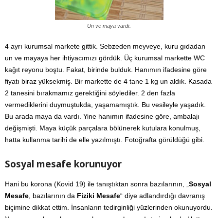
Un ve maya vardı.
4 ayrı kurumsal markete gittik. Sebzeden meyveye, kuru gıdadan
un ve mayaya her ihtiyacımızı gördük. Üç kurumsal markette WC
kağıt reyonu boştu. Fakat, birinde bulduk. Hanımın ifadesine göre
fiyatı biraz yüksekmiş. Bir markette de 4 tane 1 kg un aldık. Kasada
2 tanesini bırakmamız gerektiğini söylediler. 2 den fazla
vermediklerini duymuştukda, yaşamamıştık. Bu vesileyle yaşadık.
Bu arada maya da vardı. Yine hanımın ifadesine göre, ambalajı
değişmişti. Maya küçük parçalara bölünerek kutulara konulmuş,
hatta kullanma tarihi de elle yazılmıştı. Fotoğrafta görüldüğü gibi.
Sosyal mesafe korunuyor
Hani bu korona (Kovid 19) ile tanıştıktan sonra bazılarının, „
Sosyal
Mesafe
, bazılarının da
Fiziki Mesafe
“ diye adlandırdığı davranış
biçimine dikkat ettim. İnsanların tedirginliği yüzlerinden okunuyordu.