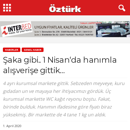
HABERLER
GENEL HABER
Şaka gibi.. 1 Nisan‘da hanımla
alışverişe gittik…
4 ayrı kurumsal markete gittik. Sebzeden meyveye, kuru
gıdadan un ve mayaya her ihtiyacımızı gördük. Üç
kurumsal markette WC kağıt reyonu boştu. Fakat,
birinde bulduk. Hanımın ifadesine göre fiyatı biraz
yüksekmiş. Bir markette de 4 tane 1 kg un aldık.
1. April 2020