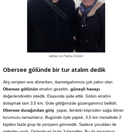
Adnan ve Fatma Öztürk
Obersee gölünde bir tur atalım dedik
Alış verişten eve dönerken, ikametgahımıza çok yakın olan
Obersee gölünün
etrafını gezelim,
güneşli havayı
değerlendirelim istedik. Esasında iyide ettik. Gölün etrafını
dolaşmak tam 3,5 km. Göle gittiğimizde güzergahımız bellidir;
Obersee durağından giriş
yapar, ilerdeki köprüden sağa döner
turumuzu tamamlarız. Bugünde öyle yaptık. 3,5 km mesafede 2
kişiden fazla grup ile yürüyeni görmedik. Sadece çocukları ile
gelenler vardı. Onlarda en fazla 3 kişiydiler. Bu da insanların,