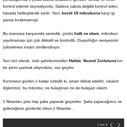
kontrol ederek seyrediyordu. Sadece zabıta değildi kontrol eden,
havada helikopterde vardı. Yani,
kovid 19 mikrobuna
karşı işi
şansa bırakmamıştı.
Bu manzara karşısında sevindik, çünkü
halk ve idare
, mikrobun
yayılmaması için çok dikkatli ve kontrollü. Duyarlılığın seviyesinin
yükselmesi insanı ümitlendiriyor.
Son söz olarak
ünlü şahirlerimizden
Halide
Nusret Zorlutuna
‘nın
bir şiirini yazmak istiyordum, vaz geçtim.
Koronasız günleri o kadar özledik ki, aman dikkat edelim, sıkalım
dişlerimizi, bu mikrobu; ne bulaştıran ne de bulaşan olalım.
1 Nisanları yine hep şaka yaparak geçirelim. Şaka yapacağımız ve
güleceğimiz günlerde olsun 1 Nisanlar…
1
von 3