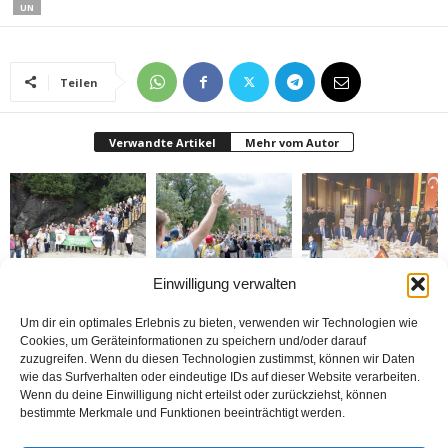
UN
Teilen
Verwandte Artikel
Mehr vom Autor
Einwilligung verwalten
Gazeteciler Giresun
Brandmauer adé: Die
MÜSİAD Genel Başkanı
Adası’nı gezdiler
AfD und das Versagen
Burhan Özdemir,
der Mitte
„Tayyip Erdoğan inancın
buluşturduğu bir
Um dir ein optimales Erlebnis zu bieten, verwenden wir Technologien wie
noktada birleşti“
Cookies, um Geräteinformationen zu speichern und/oder darauf
zuzugreifen. Wenn du diesen Technologien zustimmst, können wir Daten
wie das Surfverhalten oder eindeutige IDs auf dieser Website verarbeiten.
Wenn du deine Einwilligung nicht erteilst oder zurückziehst, können
bestimmte Merkmale und Funktionen beeinträchtigt werden.