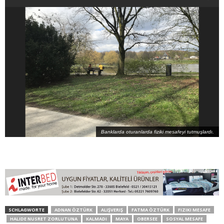
Banklarda oturanlarda fiziki mesafeyi tutmuşlardı.
SCHLAGWORTE
ADNAN ÖZTÜRK
ALIŞVERIŞ
FATMA ÖZTÜRK
FIZIKI MESAFE
HALIDE NUSRET ZORLUTUNA
KALMADI
MAYA
OBERSEE
SOSYAL MESAFE