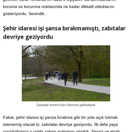
koruma ve korunma noktasında ne kadar dikkatli olduklarını
gösteriyordu. Sevindik.
Şehir idaresi işi şansa bırakmamıştı, zabıtalar
devriye geziyordu
Zabıtalar kontrol için Obersee gölündeydi.
Fakat, şehir idaresi işi şansa bırakma gibi bir yolu açık tutmak
istememiş olacak ki, zabıtalar devriye geziyordu. İlk defa yaya
yürüdüğümüz o yolda zabıta arabasını gördük. Sessiz ve etrafı