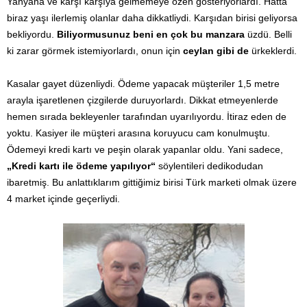
Yanyana ve karşı karşıya gelmemeye özen gösteriyorlardı. Hatta
biraz yaşı ilerlemiş olanlar daha dikkatliydi. Karşıdan birisi geliyorsa
bekliyordu.
Biliyormusunuz beni en çok bu manzara
üzdü. Belli
ki zarar görmek istemiyorlardı, onun için
ceylan gibi de
ürkeklerdi.
Kasalar gayet düzenliydi. Ödeme yapacak müşteriler 1,5 metre
arayla işaretlenen çizgilerde duruyorlardı. Dikkat etmeyenlerde
hemen sırada bekleyenler tarafından uyarılıyordu. İtiraz eden de
yoktu. Kasiyer ile müşteri arasına koruyucu cam konulmuştu.
Ödemeyi kredi kartı ve peşin olarak yapanlar oldu. Yani sadece,
„Kredi kartı ile ödeme yapılıyor“
söylentileri dedikodudan
ibaretmiş. Bu anlattıklarım gittiğimiz birisi Türk marketi olmak üzere
4 market içinde geçerliydi.