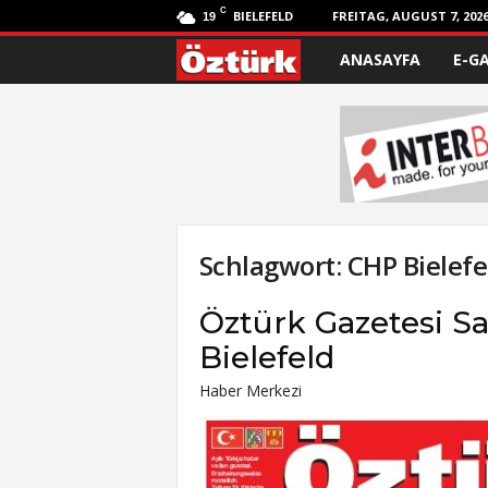
C
BIELEFELD
FREITAG, AUGUST 7, 202
19
ANASAYFA
E-G
Ö
z
t
ü
r
Schlagwort: CHP Bielefe
k
Öztürk Gazetesi Sa
Bielefeld
Haber Merkezi