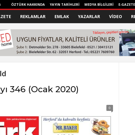
6
ÖZTÜRK HAKKINDA
YAYIN TARİHLERİ
MEDYA BİLGİLERİ
E-GAZETE
AZETE
REKLAMLAR
EMLAK
YAZARLAR
VİDEO
R
ld
yı 346 (Ocak 2020)
0