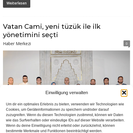
Weiterlesen
Vatan Cami, yeni tüzük ile ilk
yönetimini seçti
Haber Merkezi
0
Einwilligung verwalten
Um dir ein optimales Erlebnis zu bieten, verwenden wir Technologien wie
Cookies, um Geräteinformationen zu speichern und/oder darauf
zuzugreifen. Wenn du diesen Technologien zustimmst, können wir Daten
wie das Surfverhalten oder eindeutige IDs auf dieser Website verarbeiten.
Wenn du deine Einwilligung nicht erteilst oder zurückziehst, können
bestimmte Merkmale und Funktionen beeinträchtigt werden.
BIELEFELD (Öztürk) DİTİB bünyesinde faaliyetlerini sürdüren Vatan Cami