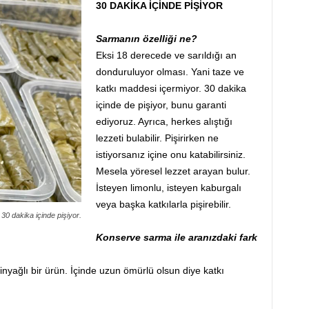
30 DAKİKA İÇİNDE PİŞİYOR
Sarmanın özelliği ne?
Eksi 18 derecede ve sarıldığı an
donduruluyor olması. Yani taze ve
katkı maddesi içermiyor. 30 dakika
içinde de pişiyor, bunu garanti
ediyoruz. Ayrıca, herkes alıştığı
lezzeti bulabilir. Pişirirken ne
istiyorsanız içine onu katabilirsiniz.
Mesela yöresel lezzet arayan bulur.
İsteyen limonlu, isteyen kaburgalı
veya başka katkılarla pişirebilir.
30 dakika içinde pişiyor.
Konserve sarma ile aranızdaki fark
inyağlı bir ürün. İçinde uzun ömürlü olsun diye katkı