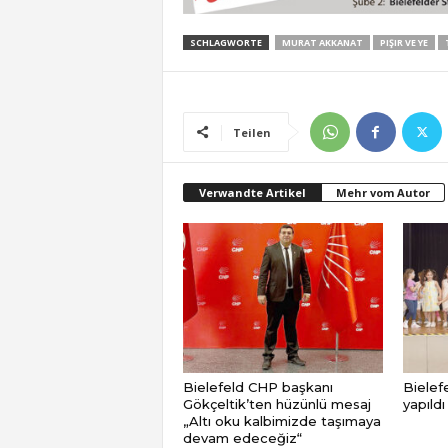
SCHLAGWORTE
MURAT AKKANAT
PIŞIR VE YE
Teilen
Verwandte Artikel
Mehr vom Autor
Bielefeld CHP başkanı
Bielefe
Gökçeltik’ten hüzünlü mesaj
yapıldı
„Altı oku kalbimizde taşımaya
devam edeceğiz“