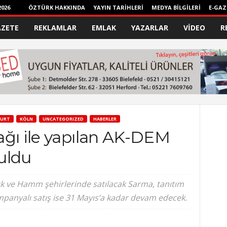
026
ÖZTÜRK HAKKINDA
YAYIN TARİHLERİ
MEDYA BİLGİLERİ
E-GAZ
AZETE
REKLAMLAR
EMLAK
YAZARLAR
VİDEO
R
FURT
KÖLN
UNCATEGORIZED
HABERLER
ağı ile yapılan AK-DEM
uldu
ck ve Hamm şehirlerinde satılacak Sarma, tanıtım
ampanyalı satış ise 31 Mayıs’a kadar devam edecek.