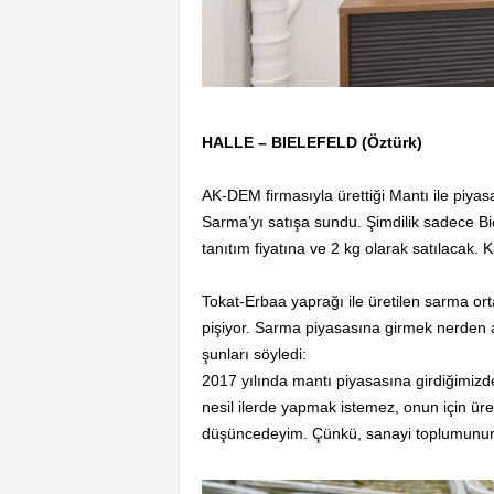
HALLE – BIELEFELD (Öztürk)
AK-DEM firmasıyla ürettiği Mantı ile piy
Sarma’yı satışa sundu. Şimdilik sadece B
tanıtım fiyatına ve 2 kg olarak satılacak
Tokat-Erbaa yaprağı ile üretilen sarma orta
pişiyor. Sarma piyasasına girmek nerden 
şunları söyledi:
2017 yılında mantı piyasasına girdiğimizde
nesil ilerde yapmak istemez, onun için ür
düşüncedeyim. Çünkü, sanayi toplumunun ih