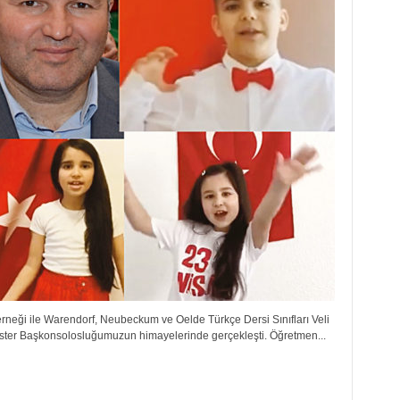
rneği ile Warendorf, Neubeckum ve Oelde Türkçe Dersi Sınıfları Veli
nster Başkonsolosluğumuzun himayelerinde gerçekleşti. Öğretmen...