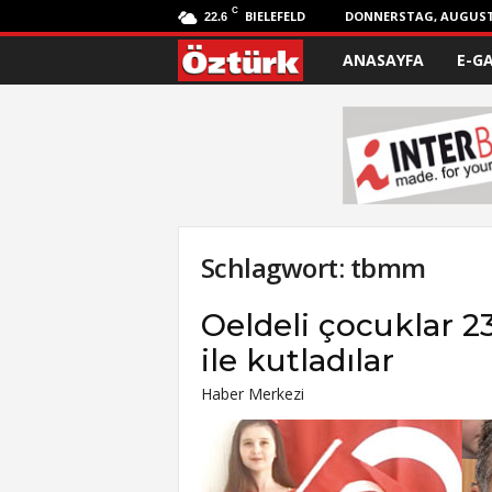
C
BIELEFELD
DONNERSTAG, AUGUST 
22.6
ANASAYFA
E-G
Ö
z
t
ü
r
Schlagwort: tbmm
k
Oeldeli çocuklar 23
ile kutladılar
Haber Merkezi