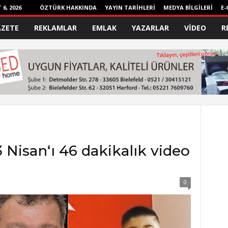
6, 2026
ÖZTÜRK HAKKINDA
YAYIN TARİHLERİ
MEDYA BİLGİLERİ
E-
AZETE
REKLAMLAR
EMLAK
YAZARLAR
VİDEO
R
 Nisan‘ı 46 dakikalık video
0