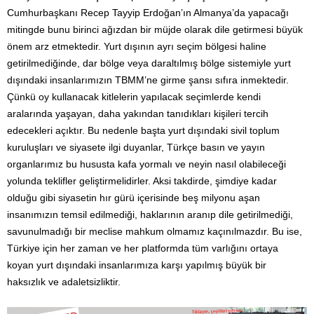
Cumhurbaşkanı Recep Tayyip Erdoğan’ın Almanya’da yapacağı
mitingde bunu birinci ağızdan bir müjde olarak dile getirmesi büyük
önem arz etmektedir. Yurt dışının ayrı seçim bölgesi haline
getirilmediğinde, dar bölge veya daraltılmış bölge sistemiyle yurt
dışındaki insanlarımızın TBMM’ne girme şansı sıfıra inmektedir.
Çünkü oy kullanacak kitlelerin yapılacak seçimlerde kendi
aralarında yaşayan, daha yakından tanıdıkları kişileri tercih
edecekleri açıktır. Bu nedenle başta yurt dışındaki sivil toplum
kuruluşları ve siyasete ilgi duyanlar, Türkçe basın ve yayın
organlarımız bu hususta kafa yormalı ve neyin nasıl olabileceği
yolunda teklifler geliştirmelidirler. Aksi takdirde, şimdiye kadar
olduğu gibi siyasetin hır gürü içerisinde beş milyonu aşan
insanımızın temsil edilmediği, haklarının aranıp dile getirilmediği,
savunulmadığı bir meclise mahkum olmamız kaçınılmazdır. Bu ise,
Türkiye için her zaman ve her platformda tüm varlığını ortaya
koyan yurt dışındaki insanlarımıza karşı yapılmış büyük bir
haksızlık ve adaletsizliktir.