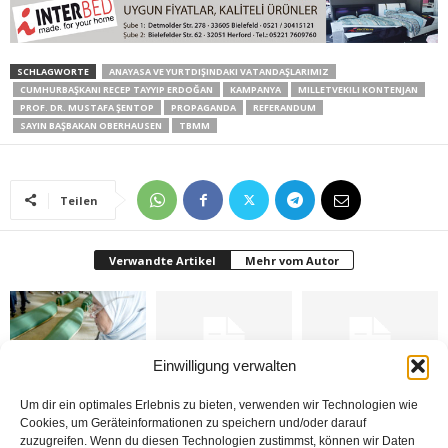
SCHLAGWORTE
ANAYASA VE YURTDIŞINDAKI VATANDAŞLARIMIZ
CUMHURBAŞKANI RECEP TAYYIP ERDOĞAN
KAMPANYA
MILLETVEKILI KONTENJAN
PROF. DR. MUSTAFA ŞENTOP
PROPAGANDA
REFERANDUM
SAYIN BAŞBAKAN OBERHAUSEN
TBMM
Teilen
Verwandte Artikel
Mehr vom Autor
Einwilligung verwalten
Bosna: Avrupa’nın
Yapay Zekâ’dan dolayı
Almanya seçimini yaptı
Um dir ein optimales Erlebnis zu bieten, verwenden wir Technologien wie
Ortasında Bir Soykırım
işsiz kalacak mıyız?
Cookies, um Geräteinformationen zu speichern und/oder darauf
zuzugreifen. Wenn du diesen Technologien zustimmst, können wir Daten