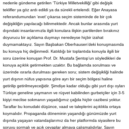
nedenle gündeme getirilen ‘Türkiye Milletvekilliği’ gibi değişik
teklifler ya göz ardı edildi ya da sürekli ertelendi. Eğer Anayasa
referandumundan ‘evet’ çıkarsa seçim sisteminde de bir çok
değişikliğin yapılacağı bilinmektedir. Ancak bunlar arasında yurt
dışındaki insanlarımızla ilgili konulara ilişkin partilerden bırakınız
doyurucu bir açıklama duymayı neredeyse hiçbir izahat
duymamaktayız. Sayın Başbakan Oberhausen’deki konuşmasında
bu konuya hiç değinmedi. Katıldığı bir toplantıda konuyla ilgili bir
soru üzerine konuşan Prof. Dr. Mustafa Şentop’un söyledikleri de
konuya açıklık getirmekten uzaktır. Bu bağlamda sorulması ve
üzerinde ısrarla durulması gereken soru; sistem değişikliği halinde
yurt dışının nüfus yapısına göre ayrı bir seçim bölgesi haline
getirilip getirilmeyeceğidir. Şimdiye kadar olduğu gibi yurt dışı oyları
Türkiye geneline yaymanın ve rüşvet kabilinden gurbetçiler için 3-5
kişiyi meclise sokmanın yaşadığımız çağda hiçbir cazibesi yoktur.
Taraflar bu konudaki düşünce, vaad ve taleplerini açıklıkla ortaya
koymalıdır. Propaganda döneminin yaşandığı günümüzde yurt
dışında yaşayan vatandaşlarımız da her platformda siyasilere bu
soruyu sormalı ve açık cevaplar almaya çalışmalıdırlar. Sayın