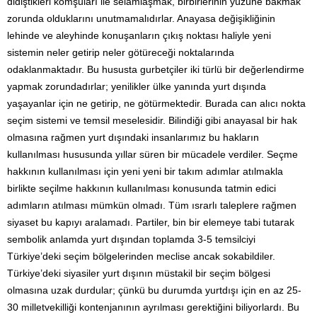
didiştikleri komşuları ile selamlaşmak, birbirlerinin yüzüne bakmak
zorunda olduklarını unutmamalıdırlar. Anayasa değişikliğinin
lehinde ve aleyhinde konuşanların çıkış noktası haliyle yeni
sistemin neler getirip neler götüreceği noktalarında
odaklanmaktadır. Bu hususta gurbetçiler iki türlü bir değerlendirme
yapmak zorundadırlar; yenilikler ülke yanında yurt dışında
yaşayanlar için ne getirip, ne götürmektedir. Burada can alıcı nokta
seçim sistemi ve temsil meselesidir. Bilindiği gibi anayasal bir hak
olmasına rağmen yurt dışındaki insanlarımız bu hakların
kullanılması hususunda yıllar süren bir mücadele verdiler. Seçme
hakkının kullanılması için yeni yeni bir takım adımlar atılmakla
birlikte seçilme hakkının kullanılması konusunda tatmin edici
adımların atılması mümkün olmadı. Tüm ısrarlı taleplere rağmen
siyaset bu kapıyı aralamadı. Partiler, bin bir elemeye tabi tutarak
sembolik anlamda yurt dışından toplamda 3-5 temsilciyi
Türkiye’deki seçim bölgelerinden meclise ancak sokabildiler.
Türkiye’deki siyasiler yurt dışının müstakil bir seçim bölgesi
olmasına uzak durdular; çünkü bu durumda yurtdışı için en az 25-
30 milletvekilliği kontenjanının ayrılması gerektiğini biliyorlardı. Bu