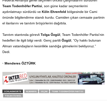
Federal Almanya genel seçimleri öncesi çalışmalarını sürdüren
Team Todenhöfer Partisi
, son güne kadar seçmenlerini
aydınlatmayı sürdürdü ve
Köln Ehrenfeld
bölgesinde bir Cami
önünde bilgilendirme standı kurdu. Camiden çıkan cemaate partinin
el ilanlarını ve tanıtım bröşürlerini dağıttıla.
Tanıtım stantında görevli
Tolga Özgül
, Team Todenhöfer Partisi’nin
hedefleri ile ilgili bilgi verdi. Genç partili
Özgül
, “Oy hakkı bulunan
Alman vatandaşların kesinlikle sandığa gitmelerini bekliyoruz.”
Dedi.
· Menderes ÖZTÜRK
SCHLAGWORTE
ALMANYA
SEÇIM
TEAM TODENHÖFER PARTISI
TOLGA ÖZGÜL