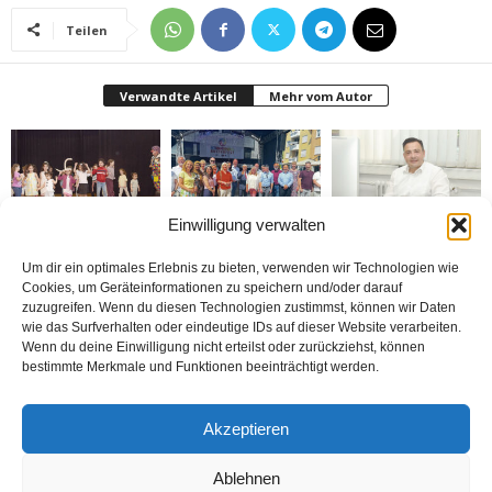
Teilen
Verwandte Artikel
Mehr vom Autor
Einwilligung verwalten
Bielefeld’de 1. Çocuk
Rheda-Wiedenbrück’de
Belediyenin bütçesi
Festivali yapıldı
Yabancılar Haftası
donduruldu
Um dir ein optimales Erlebnis zu bieten, verwenden wir Technologien wie
Yapıldı
Cookies, um Geräteinformationen zu speichern und/oder darauf
zuzugreifen. Wenn du diesen Technologien zustimmst, können wir Daten
wie das Surfverhalten oder eindeutige IDs auf dieser Website verarbeiten.
Wenn du deine Einwilligung nicht erteilst oder zurückziehst, können
bestimmte Merkmale und Funktionen beeinträchtigt werden.
Doymaz Danışmanlık 2.
Bakım Sigortası
nune’ma restoran
Akzeptieren
şubesini Rheda-
Danışmanlığı Yapıyoruz
„İstediğin Kadar Ye“
Wiedenbrück’e açtı
sistemi ile çalışıyor
Ablehnen