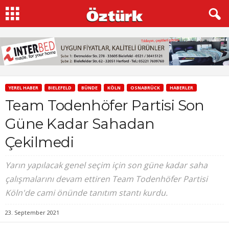
YEREL HABER
BIELEFELD
BÜNDE
KÖLN
OSNABRÜCK
HABERLER
Team Todenhöfer Partisi Son
Güne Kadar Sahadan
Çekilmedi
Yarın yapılacak genel seçim için son güne kadar saha
çalışmalarını devam ettiren Team Todenhöfer Partisi
Köln'de cami önünde tanıtım stantı kurdu.
23. September 2021