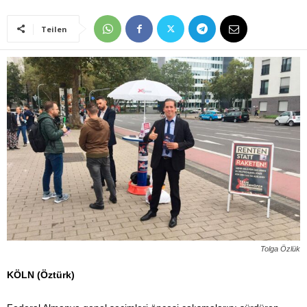
Teilen
Tolga Özlük
KÖLN (Öztürk)