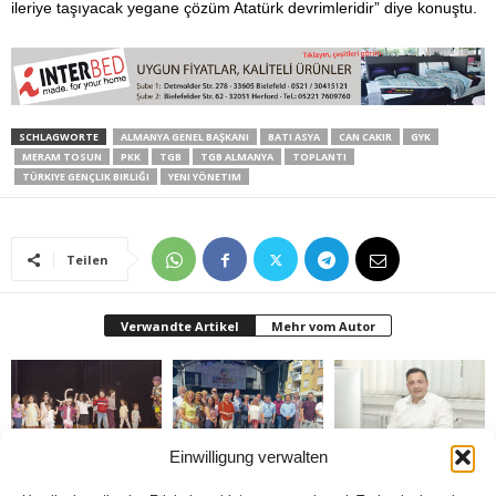
ileriye taşıyacak yegane çözüm Atatürk devrimleridir” diye konuştu.
SCHLAGWORTE
ALMANYA GENEL BAŞKANI
BATI ASYA
CAN CAKIR
GYK
MERAM TOSUN
PKK
TGB
TGB ALMANYA
TOPLANTI
TÜRKIYE GENÇLIK BIRLIĞI
YENI YÖNETIM
Teilen
Verwandte Artikel
Mehr vom Autor
Einwilligung verwalten
Bielefeld’de 1. Çocuk
Rheda-Wiedenbrück’de
Belediyenin bütçesi