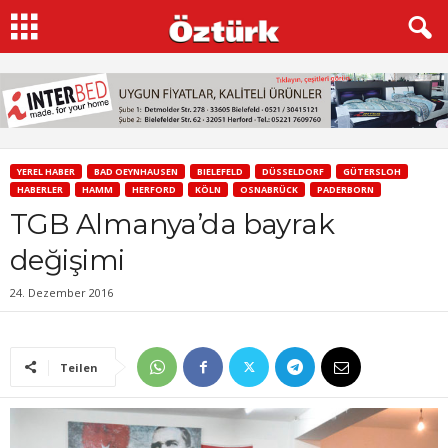
YEREL HABER
BAD OEYNHAUSEN
BIELEFELD
DÜSSELDORF
GÜTERSLOH
HABERLER
HAMM
HERFORD
KÖLN
OSNABRÜCK
PADERBORN
TGB Almanya’da bayrak
değişimi
24. Dezember 2016
Teilen