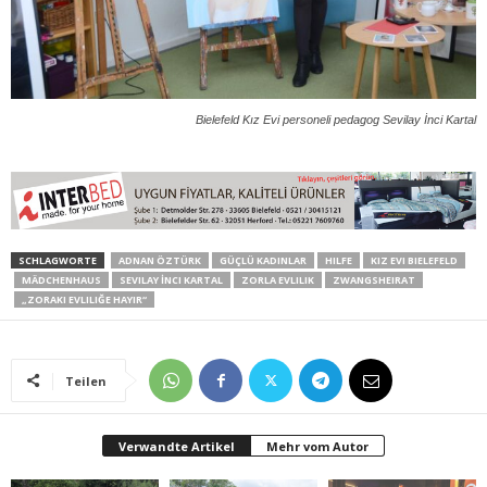
Bielefeld Kız Evi personeli pedagog Sevilay İnci Kartal
SCHLAGWORTE
ADNAN ÖZTÜRK
GÜÇLÜ KADINLAR
HILFE
KIZ EVI BIELEFELD
MÄDCHENHAUS
SEVILAY İNCI KARTAL
ZORLA EVLILIK
ZWANGSHEIRAT
„ZORAKI EVLILIĞE HAYIR“
Teilen
Verwandte Artikel
Mehr vom Autor