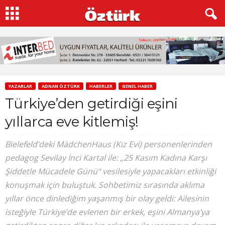
YAZARLAR
ADNAN ÖZTÜRK
HABERLER
GENEL HABER
Türkiye’den getirdiği eşini
yıllarca eve kitlemiş!
Bielefeld’deki MädchenHaus (Kız Evi) personenlerinden
pedagog Sevilay İnci Kartal ile: „25 Kasım Kadına Karşı
Şiddetle Mücadele Günü“ vesilesiyle yapacakları etkinliği
konuşmak için buluştuk. Sohbetimiz sırasında aklıma
yıllar önce dinlediğim yaşanmış bir olay geldi: Ailesinin
isteğiyle Türkiye’de evlenen bir erkek, eşini Almanya’ya