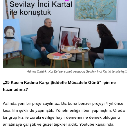
Adnan Öztürk, Kız Evi personeli pedagog Sevilay İnci Kartal ile söyleşti.
„25 Kasım Kadına Karşı Şiddetle Mücadele Günü“ için ne
hazırladınız?
Aslında yeni bir proje sayılmaz. Biz buna benzer projeyi 4 yıl önce
kısa film şeklinde yapmıştık. Yönetmenliğini ben yapmıştım. Orada
bir grup kız ile zoraki evliliğe hayır demenin ne demek olduğunu
anlatmaya çalıştık ve güzel tepkiler aldık. Youtube kanalında