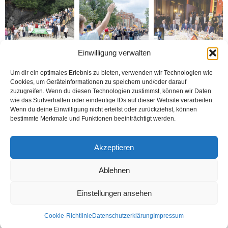
Einwilligung verwalten
Gazeteciler Giresun
Brandmauer adé: Die
MÜSİAD Genel Başkanı
Adası’nı gezdiler
AfD und das Versagen
Burhan Özdemir,
der Mitte
„Tayyip Erdoğan inancın
buluşturduğu bir
Um dir ein optimales Erlebnis zu bieten, verwenden wir Technologien wie
noktada birleşti“
Cookies, um Geräteinformationen zu speichern und/oder darauf
zuzugreifen. Wenn du diesen Technologien zustimmst, können wir Daten
wie das Surfverhalten oder eindeutige IDs auf dieser Website verarbeiten.
Wenn du deine Einwilligung nicht erteilst oder zurückziehst, können
bestimmte Merkmale und Funktionen beeinträchtigt werden.
Bosna: Avrupa’nın
BİZİ BU ÇOCUKLAR
Nerde o eski izinler ?
Akzeptieren
Ortasında Bir Soykırım
DÜNYA KUPASINA
TAŞIDI
Ablehnen
Einstellungen ansehen
Kontakt
Datenschutzerklärung
Impressum
Cookie-Richtlinie
Datenschutzerklärung
Impressum
© Öztürk Gazetesi 1986 – 2026