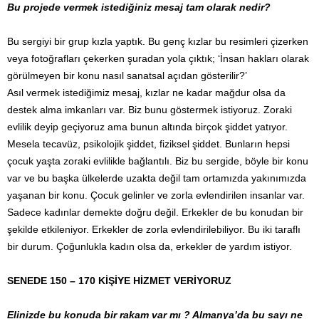
Bu projede vermek istediğiniz mesaj tam olarak nedir?
Bu sergiyi bir grup kızla yaptık. Bu genç kızlar bu resimleri çizerken
veya fotoğrafları çekerken şuradan yola çıktık; ‘İnsan hakları olarak
görülmeyen bir konu nasıl sanatsal açıdan gösterilir?’
Asıl vermek istediğimiz mesaj, kızlar ne kadar mağdur olsa da
destek alma imkanları var. Biz bunu göstermek istiyoruz. Zoraki
evlilik deyip geçiyoruz ama bunun altında birçok şiddet yatıyor.
Mesela tecavüz, psikolojik şiddet, fiziksel şiddet. Bunların hepsi
çocuk yaşta zoraki evlilikle bağlantılı. Biz bu sergide, böyle bir konu
var ve bu başka ülkelerde uzakta değil tam ortamızda yakınımızda
yaşanan bir konu. Çocuk gelinler ve zorla evlendirilen insanlar var.
Sadece kadınlar demekte doğru değil. Erkekler de bu konudan bir
şekilde etkileniyor. Erkekler de zorla evlendirilebiliyor. Bu iki taraflı
bir durum. Çoğunlukla kadın olsa da, erkekler de yardım istiyor.
SENEDE 150 – 170 KİŞİYE HİZMET VERİYORUZ
Elinizde bu konuda bir rakam var mı ? Almanya’da bu sayı ne