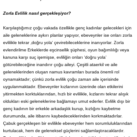
Zorla Evlilik nasıl gerçekleşiyor?
Karşılaştığımız çoğu vakada özellikle genç kadınlar gelecekleri için
aile geleneklerine aykırı planlar yapıyor, ebeveynler ise onları zorla
evlilikle tekrar ‚doğru yola‘ çevirebileceklerine inanıyorlar. Zorla
evlendirilme Erkeklerde eşcinsellik şüphesi, oyun bağımlılığı veya
kanuna karşı suç işemişse, evliliğin onları ‘doğru yola’
götürebileceğine inandırır çoğu aileyi. Çeşitli ataerkil ve aile
geleneklerinden oluşan namus kavramları burada önemli rol
oynamaktadır; çünkü zorla evlilik çoğu zaman aile içerisinde
uygulanmaktadır. Ebeveynler kızlarının üzerinde olan etkilerini
yitirmekten korktuklarından, hızlı bir evlilikle, kızlarını tekrar alışık
oldukları eski geleneklerine bağlamayı umut ederler. Evlilik dışı bir
genç kadının bir erkekle arkadaşlık kurup, kızlığını kaybetme
durumunda, aile itibarını kaybedeceklerinden korkmaktadırlar.
Çabuk gerçekleşen bir evlilikle ebeveynler hem sorumluluklarından
kurtulacak, hem de geleneksel güçlerini sağlamlaştıracaklardır.