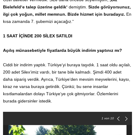
Bielefeld‘e talep üzerine geldik‘
demiştim.
Sizde görüyorsunuz,
ilgi çok yoğun, millet memnun. Bizde hizmet için buradayız.
En
kısa zamanda 7. şubemizi açacağız.“
1 SAAT İÇİNDE 200 SİLEX SATILDI
Açılış münasebetiyle fiyatlarda büyük indirim yaptınız mı?
Ciddi bir indirim yaptık. Türkiye‘yi buraya taşıdık. 1 saat oldu açılalı,
200 adet Silex‘imiz vardı, bir tane bile kalmadı. Şimdi 400 adet
daha sipariş verdik. Ayrıca, Türkiye‘den mevsim meyvelerini, kaysı,
kiraz ne varsa buraya getirdik. Çünkü; bu sene insanlar
kısıtlamalardan dolayı Türkiye‘ye çok gitmiyorlar. Özlemlerini
burada gidersinler istedik.
1
von 10