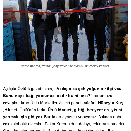
Bernd Kristen
, Yavuz Şenyurt ve Hüseyin Kuşkurdelayıkestiler.
Açılışta Öztürk gazetesinin,
„Açılışınıza çok yoğun bir ilgi var.
Bunu neye bağlıyorsunuz, nedir bu hikmet?“
sorumuzu
cevaplandıran Ünlü Marketler Zinciri genel müdürü
Hüseyin Kuş,
„Hikmet; Ünlü‘nün farkı.
Ünlü Market, gittiği her yere en iyisini
yapmak için gidiyor.
Burda da aynısını yapıyoruz. Aslında daha
çok kalabalık olacaktı. Fakat Korona‘dan dolayı; reklamı sınırladık.
Özel davetler vermedik. Size daha öncede söylemiştim,
‚Biz