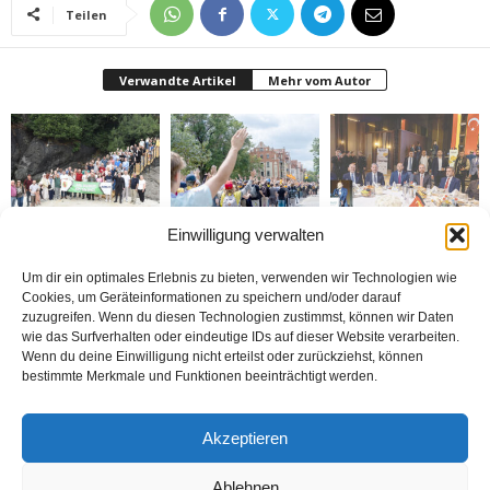
Teilen
Verwandte Artikel
Mehr vom Autor
Einwilligung verwalten
Gazeteciler Giresun
Brandmauer adé: Die
MÜSİAD Genel Başkanı
Adası’nı gezdiler
AfD und das Versagen
Burhan Özdemir,
der Mitte
„Tayyip Erdoğan inancın
buluşturduğu bir
Um dir ein optimales Erlebnis zu bieten, verwenden wir Technologien wie
noktada birleşti“
Cookies, um Geräteinformationen zu speichern und/oder darauf
zuzugreifen. Wenn du diesen Technologien zustimmst, können wir Daten
wie das Surfverhalten oder eindeutige IDs auf dieser Website verarbeiten.
Wenn du deine Einwilligung nicht erteilst oder zurückziehst, können
bestimmte Merkmale und Funktionen beeinträchtigt werden.
Bosna: Avrupa’nın
BİZİ BU ÇOCUKLAR
Nerde o eski izinler ?
Akzeptieren
Ortasında Bir Soykırım
DÜNYA KUPASINA
TAŞIDI
Ablehnen