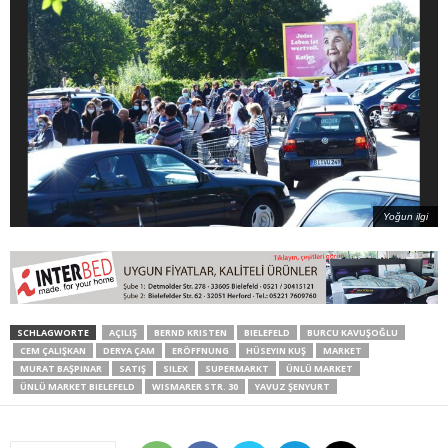
Yoğun ilgi
SCHLAGWORTE
AÇILIŞ
BERND KRISTEN
BIELEFELD
BURCU KAVUŞOĞLU
CEM ÇALIŞKAN
DERYA ÇAM
ERÖFFNUNG
HÜSEYIN KUŞ
MARKET
MURAT BAŞPINAR
SATIŞ
SILEX
SUPERMARKT
ÜNLÜ MARKET
ÜNLÜ MARKET BIELEFELD
WISMARER STR. 30
YAVUZ ŞENYURT