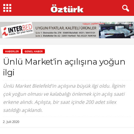
HABERLER
GENEL HABER
Ünlü Market‘in açılışına yoğun
ilgi
Ünlü Market Bielefeld‘in açılışına büyük ilgi oldu. İlginin
çok yoğun olması ve kalabalığı önlemek için açılış saati
erkene alındı. Açılışta, bir saat içinde 200 adet silex
satıldığı açıklandı.
2. Juli 2020