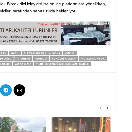
. Birçok dizi izleyicisi ise online platformlara yönelirken,
eyicileri tarafından sabırsızlıkla bekleniyor.
ATV
BABIL
BIR ZAMANLAR ÇUKUROVA
ÇUKUR
KIMOĞLU
İSTANBUL
KANAL D
KURULUŞ OSMAN
MUCIZE DOKTOR
IZILERI
YASAK ELMA
YILIN ILK ÇEYREĞINDE BAKILAN FILMLER