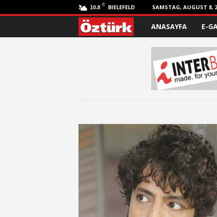
C
BIELEFELD
SAMSTAG, AUGUST 8, 2
10.8
ANASAYFA
E-G
Ö
z
t
ü
r
k