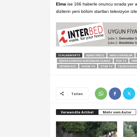
Elma
ise 166 haberle onuncu sırada yer aldı
dizilerin yeni bölüm startları televizyon izl
SCHLAGWORTE
AJANS PRESS
ARKA SOKAKLAR
EŞKIYA DÜNYAYA HÜKÜMDAR OLMAZ
FOX TV
HE
SEFIRIN KIZI
SHOW TV
STAR TV
TELEVISION D
Teilen
Verwandte Artikel
Mehr vom Autor