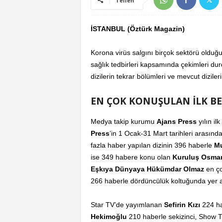
Teilen
İSTANBUL (Öztürk Magazin)
Korona virüs salgını birçok sektörü olduğu 
sağlık tedbirleri kapsamında çekimleri dur
dizilerin tekrar bölümleri ve mevcut dizile
EN ÇOK KONUŞULAN İLK BE
Medya takip kurumu
Ajans Press
yılın il
Press
’in 1 Ocak-31 Mart tarihleri arasınd
fazla haber yapılan dizinin 396 haberle
Mu
ise 349 habere konu olan
Kuruluş Osma
Eşkıya Dünyaya Hükümdar Olmaz
en ço
266 haberle dördüncülük koltuğunda yer 
Star TV’de yayımlanan
Sefirin Kızı
224 ha
Hekimoğlu
210 haberle sekizinci, Show 