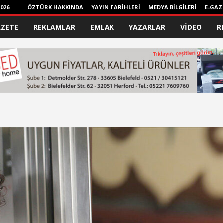
026
ÖZTÜRK HAKKINDA
YAYIN TARİHLERİ
MEDYA BİLGİLERİ
E-GAZ
AZETE
REKLAMLAR
EMLAK
YAZARLAR
VİDEO
R