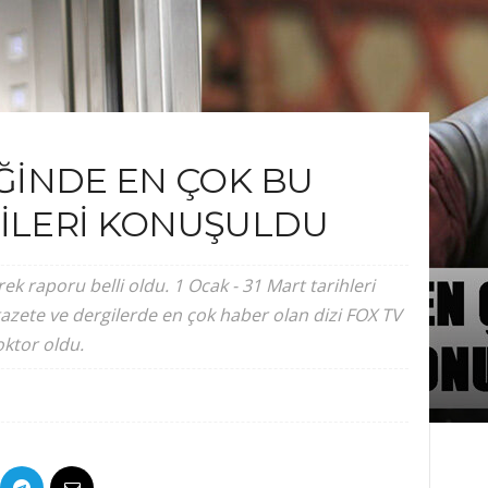
EĞİNDE EN ÇOK BU
ZİLERİ KONUŞULDU
rek raporu belli oldu. 1 Ocak - 31 Mart tarihleri
azete ve dergilerde en çok haber olan dizi FOX TV
ktor oldu.