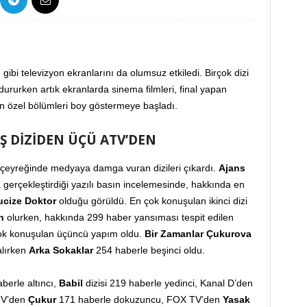
gibi televizyon ekranlarını da olumsuz etkiledi. Birçok dizi
dururken artık ekranlarda sinema filmleri, final yapan
rin özel bölümleri boy göstermeye başladı.
Ş DİZİDEN ÜÇÜ ATV’DEN
k çeyreğinde medyaya damga vuran dizileri çıkardı.
Ajans
a gerçekleştirdiği yazılı basın incelemesinde, hakkında en
cize Doktor
olduğu görüldü. En çok konuşulan ikinci dizi
n
olurken, hakkında 299 haber yansıması tespit edilen
k konuşulan üçüncü yapım oldu.
Bir Zamanlar Çukurova
alırken
Arka Sokaklar
254 haberle beşinci oldu.
berle altıncı,
Babil
dizisi 219 haberle yedinci, Kanal D’den
TV’den
Çukur
171 haberle dokuzuncu, FOX TV’den
Yasak