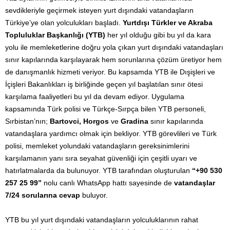
sevdikleriyle geçirmek isteyen yurt dışındaki vatandaşların
Türkiye’ye olan yolculukları başladı.
Yurtdışı Türkler ve Akraba
Topluluklar Başkanlığı (YTB)
her yıl olduğu gibi bu yıl da kara
yolu ile memleketlerine doğru yola çıkan yurt dışındaki vatandaşları
sınır kapılarında karşılayarak hem sorunlarına çözüm üretiyor hem
de danışmanlık hizmeti veriyor. Bu kapsamda YTB ile Dışişleri ve
İçişleri Bakanlıkları iş birliğinde geçen yıl başlatılan sınır ötesi
karşılama faaliyetleri bu yıl da devam ediyor. Uygulama
kapsamında Türk polisi ve Türkçe-Sırpça bilen YTB personeli,
Sırbistan’nın;
Bartovci, Horgos
ve
Gradina
sınır kapılarında
vatandaşlara yardımcı olmak için bekliyor. YTB görevlileri ve Türk
polisi, memleket yolundaki vatandaşların gereksinimlerini
karşılamanın yanı sıra seyahat güvenliği için çeşitli uyarı ve
hatırlatmalarda da bulunuyor. YTB tarafından oluşturulan
“+90 530
257 25 99”
nolu canlı WhatsApp hattı sayesinde de
vatandaşlar
7/24 sorularına cevap
buluyor.
YTB bu yıl yurt dışındaki vatandaşların yolculuklarının rahat