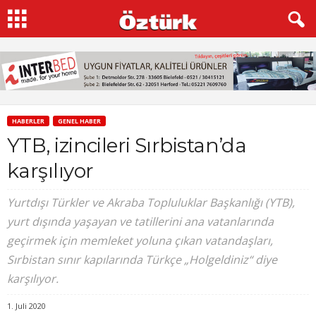
HABERLER
GENEL HABER
YTB, izincileri Sırbistan’da
karşılıyor
Yurtdışı Türkler ve Akraba Topluluklar Başkanlığı (YTB),
yurt dışında yaşayan ve tatillerini ana vatanlarında
geçirmek için memleket yoluna çıkan vatandaşları,
Sırbistan sınır kapılarında Türkçe „Holgeldiniz“ diye
karşılıyor.
1. Juli 2020