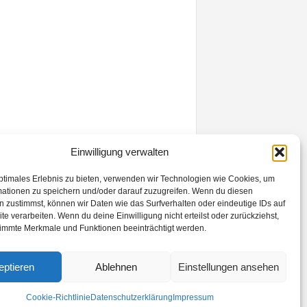
Einwilligung verwalten
ptimales Erlebnis zu bieten, verwenden wir Technologien wie Cookies, um
mationen zu speichern und/oder darauf zuzugreifen. Wenn du diesen
 zustimmst, können wir Daten wie das Surfverhalten oder eindeutige IDs auf
te verarbeiten. Wenn du deine Einwilligung nicht erteilst oder zurückziehst,
immte Merkmale und Funktionen beeinträchtigt werden.
eptieren
Ablehnen
Einstellungen ansehen
Cookie-Richtlinie
Datenschutzerklärung
Impressum