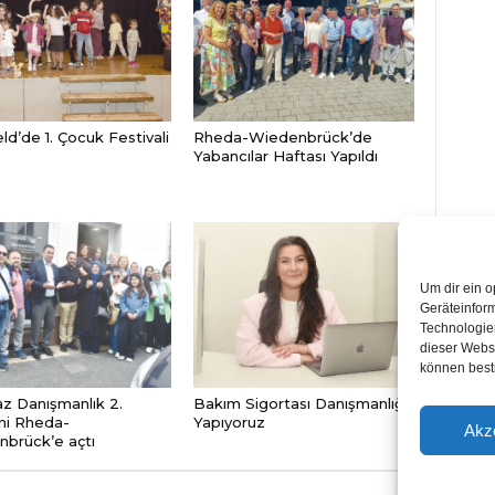
ld’de 1. Çocuk Festivali
Rheda-Wiedenbrück’de
Yabancılar Haftası Yapıldı
Um dir ein o
Geräteinfor
Technologien
dieser Websi
können best
 Danışmanlık 2.
Bakım Sigortası Danışmanlığı
ni Rheda-
Yapıyoruz
Akz
brück’e açtı