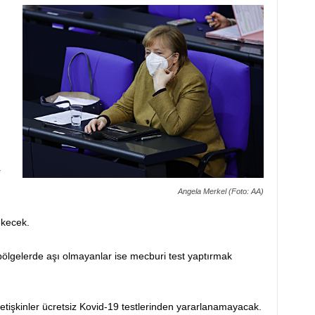
r
Angela Merkel (Foto: AA)
ekecek.
bölgelerde aşı olmayanlar ise mecburi test yaptırmak
etişkinler ücretsiz Kovid-19 testlerinden yararlanamayacak.