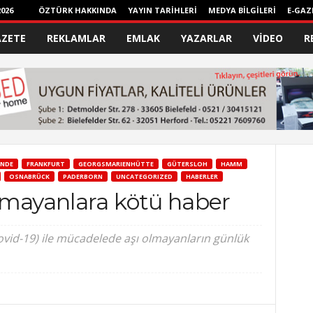
026
ÖZTÜRK HAKKINDA
YAYIN TARİHLERİ
MEDYA BİLGİLERİ
E-GAZ
AZETE
REKLAMLAR
EMLAK
YAZARLAR
VİDEO
R
NDE
FRANKFURT
GEORGSMARIENHÜTTE
GÜTERSLOH
HAMM
OSNABRÜCK
PADERBORN
UNCATEGORIZED
HABERLER
lmayanlara kötü haber
ovid-19) ile mücadelede aşı olmayanların günlük