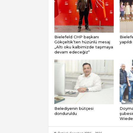
Bielefeld CHP başkanı
Bielefe
Gökçeltik’ten hüzünlü mesaj
yapıldı
„Altı oku kalbimizde taşımaya
devam edeceğiz“
Belediyenin bütçesi
Doymaz
donduruldu
şubesi
Wieden