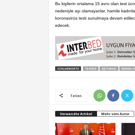
Bu kişilerin ortalama 15 avro olan test ücr
nedeniyle aşı olamayanlar, hamile kadınlar
koronavirüs testi sunulmaya devam edile
edecek.
SCHLAGWORTE
15 AVRO
AŞI PARASI
MERKEL 
Teilen
Verwandte Artikel
Mehr vom Autor