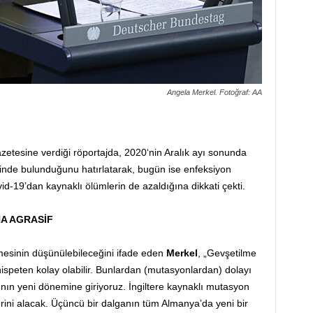
Angela Merkel. Fotoğraf: AA
zetesine verdiği röportajda, 2020‘nin Aralık ayı sonunda
ğinde bulunduğunu hatırlatarak, bugün ise enfeksiyon
d-19’dan kaynaklı ölümlerin de azaldığına dikkati çekti.
A AGRASİF
mesinin düşünülebileceğini ifade eden
Merkel
, „Gevşetilme
speten kolay olabilir. Bunlardan (mutasyonlardan) dolayı
ının yeni dönemine giriyoruz. İngiltere kaynaklı mutasyon
erini alacak. Üçüncü bir dalganın tüm Almanya’da yeni bir