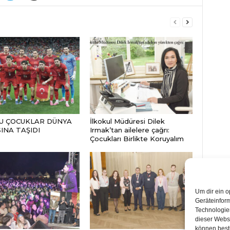
BU ÇOCUKLAR DÜNYA
İlkokul Müdüresi Dilek
INA TAŞIDI
Irmak’tan ailelere çağrı:
Çocukları Birlikte Koruyalım
Um dir ein o
Geräteinfor
Technologien
dieser Websi
können best