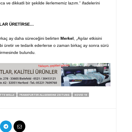
a ve dikkatli bir şekilde ilerlememiz lazım.“ ifadelerini
ALAR ÜRETİRSE…
rkaç ay daha süreceğini belirten
Merkel
, „Aşılar etkisini
gibi üretir ve tedarik ederlerse o zaman birkaç ay sonra sürü
dirmesinde bulundu.
TTE WELLE
FRANKFURTER ALLGEMEINE ZEITUNG
KOVID 19