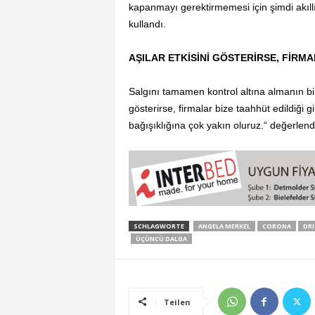
kapanmayı gerektirmemesi için şimdi akıllıc
kullandı.
AŞILAR ETKİSİNİ GÖSTERİRSE, FİRM
Salgını tamamen kontrol altına almanın bi
gösterirse, firmalar bize taahhüt edildiği 
bağışıklığına çok yakın oluruz.“ değerlen
SCHLAGWORTE
ANGELA MERKEL
CORONA
DRI
ÜÇÜNCÜ DALGA
Teilen