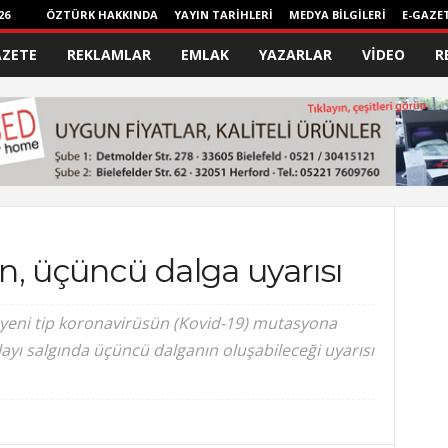
26
ÖZTÜRK HAKKINDA
YAYIN TARİHLERİ
MEDYA BİLGİLERİ
E-GAZE
AZETE
REKLAMLAR
EMLAK
YAZARLAR
VİDEO
R
, üçüncü dalga uyarısı
yeni tip koronavirüsün (Kovid-19) mutasyona
ayı salgında üçüncü dalganın oluşabileceği uyarısı