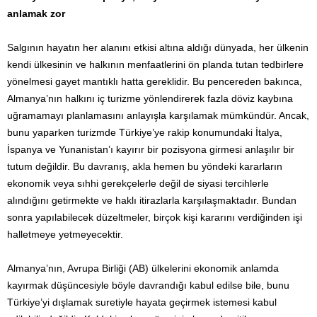
anlamak zor
Salgının hayatın her alanını etkisi altına aldığı dünyada, her ülkenin
kendi ülkesinin ve halkının menfaatlerini ön planda tutan tedbirlere
yönelmesi gayet mantıklı hatta gereklidir. Bu pencereden bakınca,
Almanya’nın halkını iç turizme yönlendirerek fazla döviz kaybına
uğramamayı planlamasını anlayışla karşılamak mümkündür. Ancak,
bunu yaparken turizmde Türkiye’ye rakip konumundaki İtalya,
İspanya ve Yunanistan’ı kayırır bir pozisyona girmesi anlaşılır bir
tutum değildir. Bu davranış, akla hemen bu yöndeki kararların
ekonomik veya sıhhi gerekçelerle değil de siyasi tercihlerle
alındığını getirmekte ve haklı itirazlarla karşılaşmaktadır. Bundan
sonra yapılabilecek düzeltmeler, birçok kişi kararını verdiğinden işi
halletmeye yetmeyecektir.
Almanya’nın, Avrupa Birliği (AB) ülkelerini ekonomik anlamda
kayırmak düşüncesiyle böyle davrandığı kabul edilse bile, bunu
Türkiye’yi dışlamak suretiyle hayata geçirmek istemesi kabul