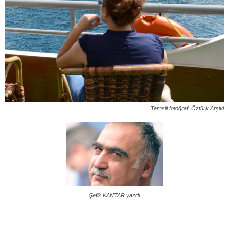
Temsili fotoğraf. Öztürk Arşivi
Şefik KANTAR yazdı