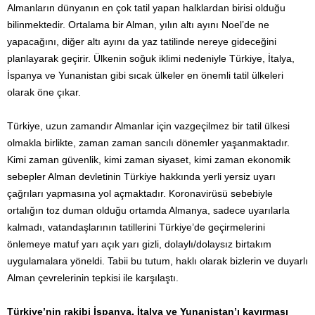
Almanların dünyanın en çok tatil yapan halklardan birisi olduğu
bilinmektedir. Ortalama bir Alman, yılın altı ayını Noel’de ne
yapacağını, diğer altı ayını da yaz tatilinde nereye gideceğini
planlayarak geçirir. Ülkenin soğuk iklimi nedeniyle Türkiye, İtalya,
İspanya ve Yunanistan gibi sıcak ülkeler en önemli tatil ülkeleri
olarak öne çıkar.
Türkiye, uzun zamandır Almanlar için vazgeçilmez bir tatil ülkesi
olmakla birlikte, zaman zaman sancılı dönemler yaşanmaktadır.
Kimi zaman güvenlik, kimi zaman siyaset, kimi zaman ekonomik
sebepler Alman devletinin Türkiye hakkında yerli yersiz uyarı
çağrıları yapmasına yol açmaktadır. Koronavirüsü sebebiyle
ortalığın toz duman olduğu ortamda Almanya, sadece uyarılarla
kalmadı, vatandaşlarının tatillerini Türkiye’de geçirmelerini
önlemeye matuf yarı açık yarı gizli, dolaylı/dolaysız birtakım
uygulamalara yöneldi. Tabii bu tutum, haklı olarak bizlerin ve duyarlı
Alman çevrelerinin tepkisi ile karşılaştı.
Türkiye’nin rakibi İspanya, İtalya ve Yunanistan’ı kayırması