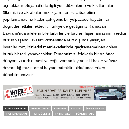
açmaktadır. Seyahatlerle ilgili yeni düzenleme ve kısıtlamalar,
ülkemizi ve akrabalarımızı ziyaretten Hac ibadetinin
yapılamamasına kadar çok geniş bir yelpazede hayatımızı
doğrudan etkilemektedir. Türkiye’de geçtiğimiz Ramazan
Bayramı’nda ailelerin bile birbirleriyle bayramlaşamamasının verdiği
hüzün yaşandı. Bu tatil döneminde yurt dışında yaşayan
insanlarımız, izinlerini memleketlerinde geçirememekten dolayı
buruk bir tatil yaşayacaklar. Temennimiz, felaketin bir an önce
dünyamızı terk etmesi ve çoğu zaman kıymetini idrakte vefasız
davrandığımız normal hayata mümkün olduğunca erken
dönebilmemizdir.
SCHLAGWORTE
BURUK TATIL
CORONA
SALGIN
ŞEFIK KANTAR
TATIL PLANLARI
TATIL ÜLKESI
TATIL YOLU
TÜRKIYE YOLU