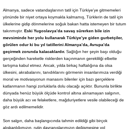
Almanya, sadece vatandaşlarının tatil için Türkiye’ye gitmemeleri
yönünde bir niyet ortaya koymakla kalmamış, Türklerin de tatil için
ülkelerine gidip dönmelerine soğuk bakan hatta istemeyen bir tutum
takınmıştır.
Eski Yugoslavya’da savaş sürerken bile izin
mevsiminde her yolu kullanarak Türkiye’ye giden gurbetçiler,
görülen odur ki bu yıl tatillerini Almanya’da, Avrupa’da
geçirmek zorunda kalacaklardır.
Sağlığın her şeyin başı olduğu
gerçeğinden hareketle risklerden kaçınmanın gerekliliği elbette
tartışma kabul etmez. Ancak, yılda birkaç haftalığına da olsa
ülkesini, akrabalarını, tanıdıklarını görmenin insanlarımıza verdiği
moral ve motivasyonun manasını bilenler için bazı gerçeklere
katlanmanın hangi zorluklarla dolu olacağı açıktır. Bununla birlikte
dünyada henüz büyük ölçüde kontrol altına alınamayan salgının,
daha büyük acı ve felaketlere, mağduriyetlere vesile olabileceği de
göz ardı edilmemelidir.
Son salgın, daha başlangıcında tahmin edildiği gibi birçok
alışkanlığımızın, rutin davranışlarımızın değişmesine yol