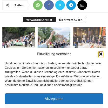
Teilen
Verwandte Artikel
Mehr vom Autor
Einwilligung verwalten
Gazeteciler Giresun
Brandmauer adé: Die
MÜSİAD Genel Başkanı
Adası’nı gezdiler
AfD und das Versagen
Burhan Özdemir,
der Mitte
„Tayyip Erdoğan inancın
buluşturduğu bir
Um dir ein optimales Erlebnis zu bieten, verwenden wir Technologien wie
noktada birleşti“
Cookies, um Geräteinformationen zu speichern und/oder darauf
zuzugreifen. Wenn du diesen Technologien zustimmst, können wir Daten
wie das Surfverhalten oder eindeutige IDs auf dieser Website verarbeiten.
Wenn du deine Einwilligung nicht erteilst oder zurückziehst, können
bestimmte Merkmale und Funktionen beeinträchtigt werden.
Bosna: Avrupa’nın
BİZİ BU ÇOCUKLAR
Nerde o eski izinler ?
Akzeptieren
Ortasında Bir Soykırım
DÜNYA KUPASINA
TAŞIDI