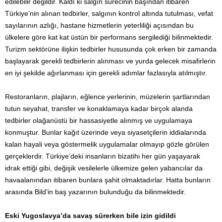
edilebilir değildir. Kaldı ki salgın sürecinin başından itibaren
Türkiye’nin alınan tedbirler, salgının kontrol altında tutulması, vefat
sayılarının azlığı, hastane hizmetlerin yeterliliği açısından bu
ülkelere göre kat kat üstün bir performans sergilediği bilinmektedir.
Turizm sektörüne ilişkin tedbirler hususunda çok erken bir zamanda
başlayarak gerekli tedbirlerin alınması ve yurda gelecek misafirlerin
en iyi şekilde ağırlanması için gerekli adımlar fazlasıyla atılmıştır.
Restoranların, plajların, eğlence yerlerinin, müzelerin şartlarından
tutun seyahat, transfer ve konaklamaya kadar birçok alanda
tedbirler olağanüstü bir hassasiyetle alınmış ve uygulamaya
konmuştur. Bunlar kağıt üzerinde veya siyasetçilerin iddialarında
kalan hayali veya göstermelik uygulamalar olmayıp gözle görülen
gerçeklerdir. Türkiye’deki insanların bizatihi her gün yaşayarak
idrak ettiği gibi, değişik vesilelerle ülkemize gelen yabancılar da
havaalanından itibaren bunlara şahit olmaktadırlar. Hatta bunların
arasında Bild’in baş yazarının bulunduğu da bilinmektedir.
Eski Yugoslavya’da savaş sürerken bile izin gidildi