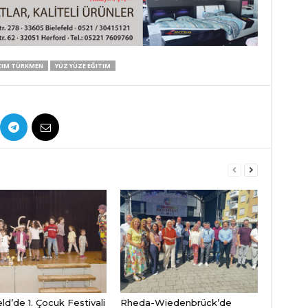
ZIM TÜRKMEN
YÜZ YÜZE EĞITIM
ld’de 1. Çocuk Festivali
Rheda-Wiedenbrück’de