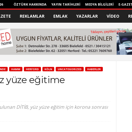
26
ÖZTÜRK HAKKINDA
YAYIN TARİHLERİ
MEDYA BİLGİLERİ
E-GAZE
AZETE
REKLAMLAR
EMLAK
YAZARLAR
VİDEO
R
NDE
HAMM
HERFORD
KÖLN
UNCATEGORIZED
HABERLER
üz yüze eğitime
lunan DİTİB, yüz yüze eğitim için korona sonrası