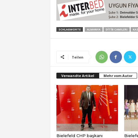
SCHLAGWORTE
ALMANYA
DİTİB CAMILERI
KA
Teilen
Verwandte Artikel
Mehr vom Autor
Bielefeld CHP başkanı
Bielefe