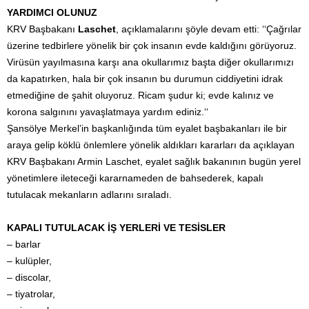
YARDIMCI OLUNUZ
KRV Başbakanı
Laschet
, açıklamalarını şöyle devam etti: ‘‘Çağrılar
üzerine tedbirlere yönelik bir çok insanın evde kaldığını görüyoruz.
Virüsün yayılmasına karşı ana okullarımız başta diğer okullarımızı
da kapatırken, hala bir çok insanın bu durumun ciddiyetini idrak
etmediğine de şahit oluyoruz. Ricam şudur ki; evde kalınız ve
korona salgınını yavaşlatmaya yardım ediniz.‘‘
Şansölye Merkel’in başkanlığında tüm eyalet başbakanları ile bir
araya gelip köklü önlemlere yönelik aldıkları kararları da açıklayan
KRV Başbakanı Armin Laschet, eyalet sağlık bakanının bugün yerel
yönetimlere ileteceği kararnameden de bahsederek, kapalı
tutulacak mekanların adlarını sıraladı.
KAPALI TUTULACAK İŞ YERLERİ VE TESİSLER
– barlar
– kulüpler,
– discolar,
– tiyatrolar,