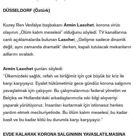
DÜSSELDORF (Öztürk)
Kuzey Ren Vesfalye başbakanı
Armin Laschet
, korona virüs
olayının „Ölüm kalım meselesi“ olduğunu söyledi. TV kanallarına
canlı açıklamalarda bulunan
Lasche
t, „Gelişme sadece dinamik
değil, aynı zamanda dramatik“ derken, kapalı tutulacak mekanların
adlarını sıraladı.
Armin Laschet
şunları söyledi:
‘‘Ülkemizdeki sağlık, refah ve birliğimiz için çok büyük bir kriz ile
karşı karşıyayız. Eyalet hükümetimiz gece gündüz korona salgınını
yavaşlatmak için çalışıyor. Bu çalışmalarımızı federal yönetim ve
Belçika ve Hollanda‘daki arkadaşlarımızla sıkı bilgi alışverişi
yaparak yürütüyoruz. İnsanları kurtarmak için istisnasız herkes
yardım etmek mecburiyetinde. Bu ölüm kalım meselesi; bu kadar
basit ve bu kadar kötü bu durumla karşı karşıyayız.‘‘
EVDE KALARAK KORONA SALGINININ YAVAŞLATILMASINA