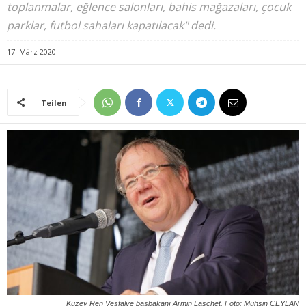
toplanmalar, eğlence salonları, bahis mağazaları, çocuk
parklar, futbol sahaları kapatılacak" dedi.
17. März 2020
Teilen
Kuzey Ren Vesfalye başbakanı Armin Laschet. Foto: Muhsin CEYLAN