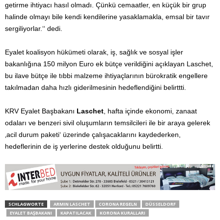
getirme ihtiyacı hasıl olmadı. Çünkü cemaatler, en küçük bir grup
halinde olmayı bile kendi kendilerine yasaklamakla, emsal bir tavır
sergiliyorlar.‘‘ dedi.
Eyalet koalisyon hükümeti olarak, iş, sağlık ve sosyal işler
bakanlığına 150 milyon Euro ek bütçe verildiğini açıklayan Laschet,
bu ilave bütçe ile tıbbi malzeme ihtiyaçlarının bürokratik engellere
takılmadan daha hızlı giderilmesinin hedeflendiğini belirttti.
KRV Eyalet Başbakanı
Laschet
, hafta içinde ekonomi, zanaat
odaları ve benzeri sivil oluşumların temsilcileri ile bir araya gelerek
‚acil durum paketi‘ üzerinde çalışacaklarını kaydederken,
hedeflerinin de iş yerlerine destek olduğunu belirtti.
SCHLAGWORTE
ARMIN LASCHET
CORONA REGELN
DÜSSELDORF
EYALET BAŞBAKANI
KAPATILACAK
KORONA KURALLARI