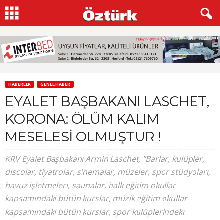
HABERLER
GENEL HABER
EYALET BAŞBAKANI LASCHET,
KORONA: ÖLÜM KALIM
MESELESİ OLMUŞTUR !
KRV Eyalet Başbakanı Armin Laschet, "Barlar, kulüpler,
discolar, tiyatrolar, sinemalar, müzeler, spor stüdyoları,
havuz işletmelerı, saunalar, halk eğitim okullar
kapsamındaki bütün kurslar, müzik eğitim okullar
kapsamındaki bütün kurslar, spor kulüplerindekı