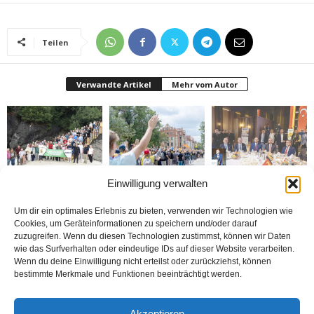
Teilen
Verwandte Artikel
Mehr vom Autor
Einwilligung verwalten
Gazeteciler Giresun
Brandmauer adé: Die
MÜSİAD Genel Başkanı
Adası’nı gezdiler
AfD und das Versagen
Burhan Özdemir,
der Mitte
„Tayyip Erdoğan inancın
buluşturduğu bir
Um dir ein optimales Erlebnis zu bieten, verwenden wir Technologien wie
noktada birleşti“
Cookies, um Geräteinformationen zu speichern und/oder darauf
zuzugreifen. Wenn du diesen Technologien zustimmst, können wir Daten
wie das Surfverhalten oder eindeutige IDs auf dieser Website verarbeiten.
Wenn du deine Einwilligung nicht erteilst oder zurückziehst, können
bestimmte Merkmale und Funktionen beeinträchtigt werden.
Bosna: Avrupa’nın
BİZİ BU ÇOCUKLAR
Nerde o eski izinler ?
Akzeptieren