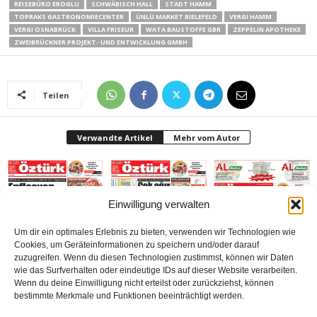
REISEBÜRO EROGLU
SCHWÄBISCH HALL
STADT HAMM
TOPRAKS GASTRONOMIECENTER
ÜNLÜ MARKET BIELEFELD
VERGI HAMM
VERGI OSNABRÜCK
VILLA FRISEUR
WATA BAUSTOFFE GBR
ZEPPELIN APOTHEKE
ZWEIBRÜCKNER PROJEKT- UND ENTWICKLUNG GMBH
Teilen
Verwandte Artikel
Mehr vom Autor
Einwilligung verwalten
Um dir ein optimales Erlebnis zu bieten, verwenden wir Technologien wie
Gazetesi Sayı 414
Gazetesi-Sayı 413
Gazetesi Sayı 412 (Mart
Cookies, um Geräteinformationen zu speichern und/oder darauf
(Mayıs 2026) Bielefeld
(Nisan 2026) Bielefeld
2026) Bielefeld
zuzugreifen. Wenn du diesen Technologien zustimmst, können wir Daten
wie das Surfverhalten oder eindeutige IDs auf dieser Website verarbeiten.
Wenn du deine Einwilligung nicht erteilst oder zurückziehst, können
bestimmte Merkmale und Funktionen beeinträchtigt werden.