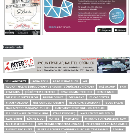
Herunterladen
SCHLAGWORTE
AGBA TECH
ARAG OSNABRÜCK
AU
AVUKAT HASAN ŞENOL ÖNDER VE AVUKAT GÖNÜL ALTUN ÖNDER
BAŞ GROUP
BKM
CEM KABA
ÇIĞKÖFTEM BIELEFELD
CIVAK GUMMI TECHNIK
DEMIR GMBH
DIE KÜCHE GÜTERSLOH
DURDU DÖNER
EGE MARKT
ES CARCENTER
FISCH HOLLAND
GAB CONUSLTA GMBH
GLOBAL FRISCHMARKT
GOLD BASAR
HALI & PERDE MAGAZASI YÜKSEL
HAUTARZT BEDIROGLU GÜTERSLOH
İSS SOFTWARE-ENTWICKLUNG
IZMIR KOKOREÇ
KAYA CENTER BIELEFELD
KLAS GMBH
KÜCHE & CO
MATISS
MEMLEKET
MIMA AUTOPFLEGE ZENTRUM
MK FLIESEN DESIGN
OVB VERMÖGENSBERATUNG AG
PFLEGEDIENST YILMAZ GMBH
PHÖNIX APOTHEKE
PL KFZ-SACHVERSTÄNDIGENBÜRO MELTEM AKMAN
RE/MAX