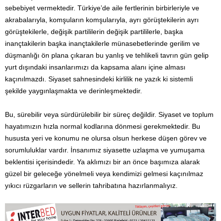
sebebiyet vermektedir. Türkiye’de aile fertlerinin birbirleriyle ve
akrabalarıyla, komşuların komşularıyla, ayrı görüştekilerin ayrı
görüştekilerle, değişik partililerin değişik partililerle, başka
inançtakilerin başka inançtakilerle münasebetlerinde gerilim ve
düşmanlığı ön plana çıkaran bu yanlış ve tehlikeli tavrın gün gelip
yurt dışındaki insanlarımızı da kapsama alanı içine alması
kaçınılmazdı. Siyaset sahnesindeki kirlilik ne yazık ki sistemli
şekilde yaygınlaşmakta ve derinleşmektedir.
Bu, sürebilir veya sürdürülebilir bir süreç değildir. Siyaset ve toplum
hayatımızın hızla normal kodlarına dönmesi gerekmektedir. Bu
hususta yeri ve konumu ne olursa olsun herkese düşen görev ve
sorumluluklar vardır. İnsanımız siyasette uzlaşma ve yumuşama
beklentisi içerisindedir. Ya aklımızı bir an önce başımıza alarak
güzel bir geleceğe yönelmeli veya kendimizi gelmesi kaçınılmaz
yıkıcı rüzgarların ve sellerin tahribatına hazırlanmalıyız.