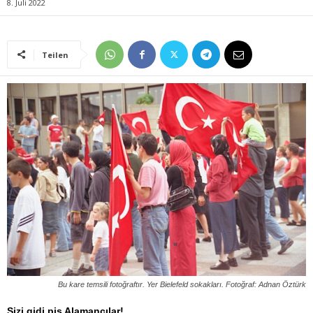
8. Juli 2022
Teilen
Bu kare temsili fotoğraftır. Yer Bielefeld sokakları. Fotoğraf: Adnan Öztürk
Sizi gidi pis Alamancılar!