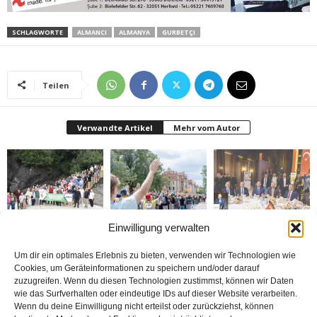
SCHLAGWORTE
ALMANCI
ALMANYA
GURBETÇI
Teilen
Verwandte Artikel
Mehr vom Autor
Einwilligung verwalten
Gazeteciler Giresun
Brandmauer adé: Die
MÜSİAD Genel Başkanı
Adası’nı gezdiler
AfD und das Versagen
Burhan Özdemir,
der Mitte
„Tayyip Erdoğan inancın
buluşturduğu bir
Um dir ein optimales Erlebnis zu bieten, verwenden wir Technologien wie
noktada birleşti“
Cookies, um Geräteinformationen zu speichern und/oder darauf
zuzugreifen. Wenn du diesen Technologien zustimmst, können wir Daten
wie das Surfverhalten oder eindeutige IDs auf dieser Website verarbeiten.
Wenn du deine Einwilligung nicht erteilst oder zurückziehst, können