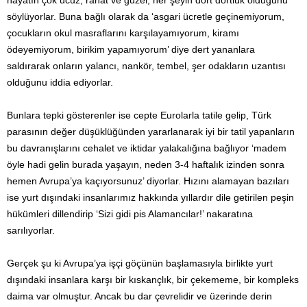
hayatın çok ucuz, rahat ve güzel, her şeyin dört dörtlük olduğunu
söylüyorlar. Buna bağlı olarak da ‘asgari ücretle geçinemiyorum,
çocukların okul masraflarını karşılayamıyorum, kiramı
ödeyemiyorum, birikim yapamıyorum’ diye dert yananlara
saldırarak onların yalancı, nankör, tembel, şer odakların uzantısı
olduğunu iddia ediyorlar.
Bunlara tepki gösterenler ise cepte Eurolarla tatile gelip, Türk
parasının değer düşüklüğünden yararlanarak iyi bir tatil yapanların
bu davranışlarını cehalet ve iktidar yalakalığına bağlıyor ‘madem
öyle hadi gelin burada yaşayın, neden 3-4 haftalık izinden sonra
hemen Avrupa’ya kaçıyorsunuz’ diyorlar. Hızını alamayan bazıları
ise yurt dışındaki insanlarımız hakkında yıllardır dile getirilen peşin
hükümleri dillendirip ‘Sizi gidi pis Alamancılar!’ nakaratına
sarılıyorlar.
Gerçek şu ki Avrupa’ya işçi göçünün başlamasıyla birlikte yurt
dışındaki insanlara karşı bir kıskançlık, bir çekememe, bir kompleks
daima var olmuştur. Ancak bu dar çevrelidir ve üzerinde derin