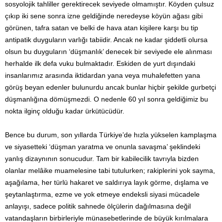
sosyolojik tahliller gerektirecek seviyede olmamıştır. Köyden çulsuz
çıkıp iki sene sonra izne geldiğinde neredeyse köyün ağası gibi
görünen, tafra satan ve belki de hava atan kişilere karşı bu tip
antipatik duyguların varlığı tabiidir. Ancak ne kadar şiddetli olursa
olsun bu duyguların ‘düşmanlık’ denecek bir seviyede ele alınması
herhalde ilk defa vuku bulmaktadır. Eskiden de yurt dışındaki
insanlarımız arasında iktidardan yana veya muhalefetten yana
görüş beyan edenler bulunurdu ancak bunlar hiçbir şekilde gurbetçi
düşmanlığına dömüşmezdi. O nedenle 60 yıl sonra geldiğimiz bu
nokta ilginç olduğu kadar ürkütücüdür.
Bence bu durum, son yıllarda Türkiye’de hızla yükselen kamplaşma
ve siyasetteki ‘düşman yaratma ve onunla savaşma’ şeklindeki
yanlış dizaynının sonucudur. Tam bir kabilecilik tavrıyla bizden
olanlar melâike muamelesine tabi tutulurken; rakiplerini yok sayma,
aşağılama, her türlü hakaret ve saldırıya layık görme, dışlama ve
şeytanlaştırma, ezme ve yok etmeye endeksli siyasi mücadele
anlayışı, sadece politik sahnede ölçülerin dağılmasına değil
vatandaşların birbirleriyle münasebetlerinde de büyük kırılmalara