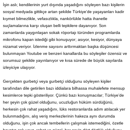
İşin aslı; kendilerinin yurt dışında yaşadığını söyleyen bazı kişilerin
sosyal medyada gittikçe artan şekilde Türkiye’de yaşayanları kadir
kıymet bilmezlikle, vefasızlıkla, nankörlükle hatta ihanetle
suçlamalarına karşı oluşan belli tepkilere dayanıyor. Son
zamanlarda yaygınlaşan sokak röportajı türünden programlarda
mikrofonu kapan istediği gibi konuşuyor; asıyor, kesiyor, dünyaya
nizamat veriyor. İzlenme sayısını arttırmaktan başka düşüncesi
bulunmayan Youtube ve benzeri kanallarda bu söyleşiler özensiz ve
sorumsuz şekilde yayınlanıyor ve kısa sürede de büyük sayılarda
izleyiciye ulaşıyor.
Gerçekten gurbetçi veya gurbetçi olduğunu söyleyen kişiler
tarafından dile getirilen bazı iddialara bilhassa muhalefete mensup
kesimlerce tepki gösteriliyor. Çünkü bazı konuşmacılar; Türkiye’de
her şeyin çok güzel olduğunu, ucuzluğun hüküm sürdüğünü,
herkesin çok rahat yaşadığını, lüks restoranlarda adım atılacak yer
bulunmadığını, alış veriş merkezlerinin hakeza aynı durumda
olduğunu, işin çok ancak tembellerin çalışmak istemediğini, özetle