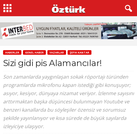
HABERLER
GENEL HABER
YAZARLAR
ŞEFIK KANTAR
Sizi gidi pis Alamancılar!
Son zamanlarda yaygınlaşan sokak röportajı türünden
programlarda mikrofonu kapan istediği gibi konuşuyor;
asıyor, kesiyor, dünyaya nizamat veriyor. İzlenme sayısını
arttırmaktan başka düşüncesi bulunmayan Youtube ve
benzeri kanallarda bu söyleşiler özensiz ve sorumsuz
şekilde yayınlanıyor ve kısa sürede de büyük sayılarda
izleyiciye ulaşıyor.