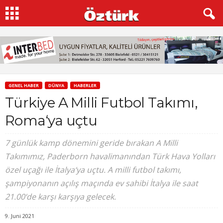
GENEL HABER
DÜNYA
HABERLER
Türkiye A Milli Futbol Takımı,
Roma‘ya uçtu
7 günlük kamp dönemini geride bırakan A Milli
Takımımız, Paderborn havalimanından Türk Hava Yolları
özel uçağı ile İtalya‘ya uçtu. A milli futbol takımı,
şampiyonanın açılış maçında ev sahibi İtalya ile saat
21.00‘de karşı karşıya gelecek.
9. Juni 2021