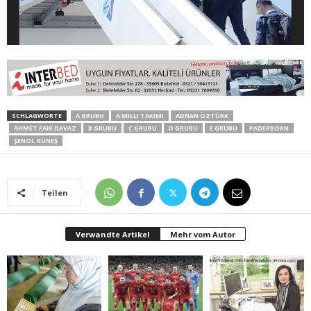
SCHLAGWORTE
A GRUBU
A MILLI TAKIMI
ADNAN ÖZTÜRK
AHMET FAIK DAVAZ
B GRUBU
C GRUBU
D GRUBU
E GRUBU
PADERBORN
ŞENOL GÜNEŞ
Teilen
Verwandte Artikel
Mehr vom Autor