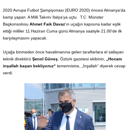
2020 Avrupa Futbol Şampiyonası (EURO 2020) öncesi Almanya‘da
kamp yapan A Milli Takımı İtalya‘ya uçtu. T.C. Münster
Başkonsolosu
Ahmet Faik Davaz
‘ın uçağın kapısına kadar eşlik
ettiği milliler 11 Haziran Cuma günü Almanya saatiyle 21.00‘de ilk
karşılaşmasını yapacak.
Uçağa binmeden önce havalimanına gelen taraftarlara el sallayan
teknik direktörü
Şenol Güneş
, Öztürk gazetesi ekibinin,
„Hocam
inşallah başarı bekliyoruz“
temennisine, „İnşallah“ diyerek cevap
verdi.