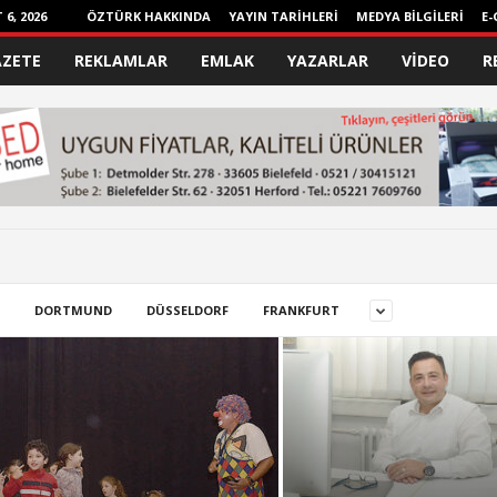
6, 2026
ÖZTÜRK HAKKINDA
YAYIN TARİHLERİ
MEDYA BİLGİLERİ
E-
AZETE
REKLAMLAR
EMLAK
YAZARLAR
VİDEO
R
DORTMUND
DÜSSELDORF
FRANKFURT