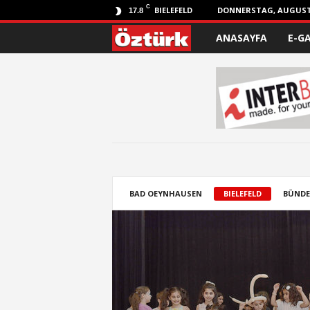
C
BIELEFELD
DONNERSTAG, AUGUST 
17.8
ANASAYFA
E-G
Ö
z
t
ü
r
k
BAD OEYNHAUSEN
BIELEFELD
BÜNDE