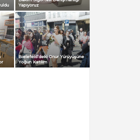
ruldu
Yapıyoruz
n
Bielefeld’deki Onur Yürüyüşüne
or
Yoğun Katılım