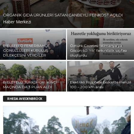
ORGANİK GIDA ÜRÜNLERİ SATAN CANBEYLİ FEINKOST AÇILDI
Haber Merkezi
BİELEFELD FENERBAHÇE
Öztürk Gazetesi “Almanya’ya
GÖNÜLLÜLERİ KURULUŞ
Göçün 60. Yılı” farkındalık sayfası
DİLEKÇESİNİ VERDİLER
oluşturdu
BİELEFELD TÜRKSPOR İKİNCİ
Elektrikli Prophete bisiklette menzil
MAÇINDA DA 3 PUAN ALDI
100 – 200 km arası
RHEDA-WIEDENBRÜCK