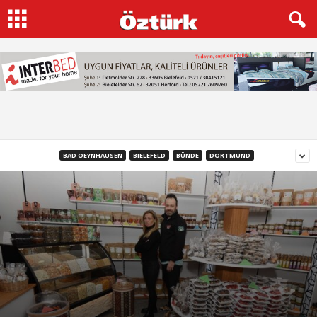
BAD OEYNHAUSEN
BIELEFELD
BÜNDE
DORTMUND