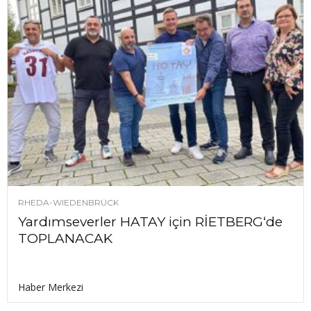
RHEDA-WIEDENBRÜCK
Yardımseverler HATAY için RİETBERG‘de
TOPLANACAK
Haber Merkezi