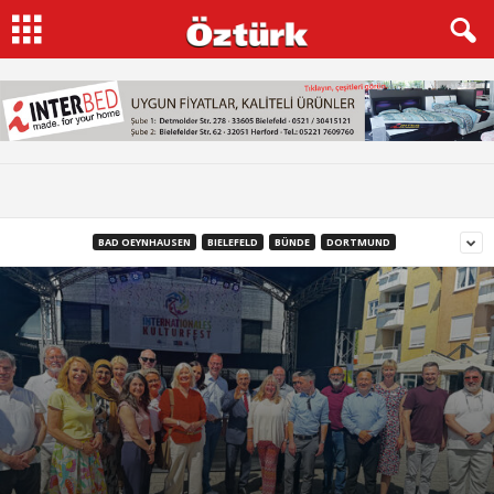
BAD OEYNHAUSEN
BIELEFELD
BÜNDE
DORTMUND