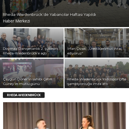
Rheda-Wiedenbrück’de Yabancılar Haftası Yapıldı
Haber Merkezi
Doymaz Danışmanlık 2. şubesini
İrfan Çıvak, „Ürettiklerimizi ihraç
Rheda-Wiedenbrück’e açtı
ediyoruz“
Çaygün Döner’in sahibi Çetin
Rheda-Wiedenbrück Yıldızspor çifte
Güney’in mutlu günü
şampiyonluğa imza attı
RHEDA-WIEDENBRÜCK